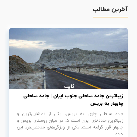
آخرین مطالب
تور سوباتان
تور چابهار
تور مرداب هسل
تور کاشان
تور اصفهان
تور ترکمن صحرا
زیباترین جاده ساحلی جنوب ایران | جاده ساحلی
تور آفرود
چابهار به بریس
جاده ساحلی چابهار به بریس، یکی از تماشایی‌ترین و
زیباترین جاده‌های ایران است که در میان روستای بریس و
چابهار قرار گرفته است. یکی از ویژگی‌های منحصربفرد این
جاده...