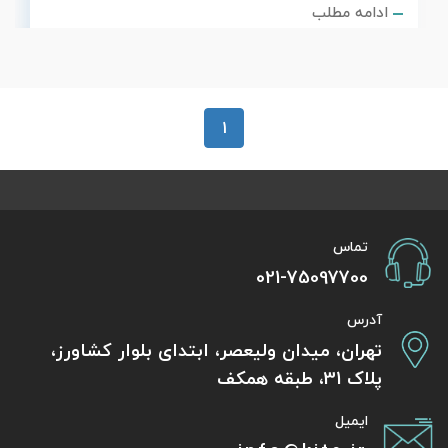
ادامه مطلب
1
تماس
021-75097700
آدرس
تهران، میدان ولیعصر، ابتدای بلوار کشاورز،
پلاک 31، طبقه همکف
ایمیل