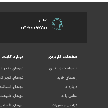
تور سوباتان
تماس
تور چابهار
021-75097700
تور مرداب هسل
تور کاشان
صفحات کاربردی
درباره کایت
تور اصفهان
درخواست همکاری
تورهای یک روزه
تور ترکمن صحرا
راهنمای خرید
تورهای کویر گر
تور آفرود
درباره ما
تورهای استانبو
تماس با ما
تورهای طبیعت 
قوانین و مقررات
تورهای اقساطی