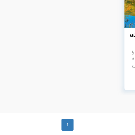
زی
ا
ه
ن
1