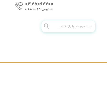
02175097700
پشتیبانی
24
ساعته