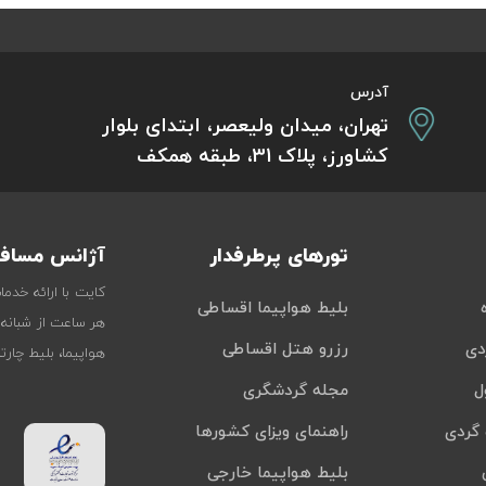
آدرس
تهران، میدان ولیعصر، ابتدای بلوار
کشاورز، پلاک 31، طبقه همکف
تورهای پرطرفدار
آژانس مسافر
کایت با ارائه خدم
بلیط هواپیما اقساطی
هر ساعت از شبانه‌
دی
رزرو هتل اقساطی
هواپیما، بلیط چار
ل
مجله گردشگری
گردی
راهنمای ویزای کشورها
بلیط هواپیما خارجی