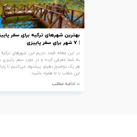
تور کیش از ساری
تور کویر مرنجاب
تور سنگاپور اقساطی
اقساطی
تور طبس
تور مالدیو
تور کیش از بندرعباس
بهترین شهرهای ترکیه برای سفر پایی
اقساطی
تور کویر کاراکال
تور قزاقستان اقساطی
| 7 شهر برای سفر پاییزی
در این مقاله قصد داریم این شهرهای ترکیه ر
تور کویر مصر
تور زیارتی اقساطی
به شما معرفی کرده و در مورد سفر پاییزی ب
هر یک توضیح دهیم، پیشنهاد می‌کنیم تا پایا
تور کویر ابوزیدآباد
این مطلب با ما همراه باشید.
ادامه مطلب
تور هرمز
تور ماسوله
تور مرداب سراوان
تور گلستان