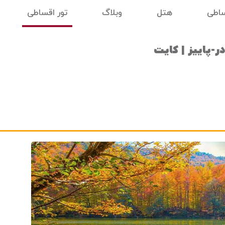
ساطی
هتل
وبلاگ
تور اقساطی
ر-پاییز | کایت