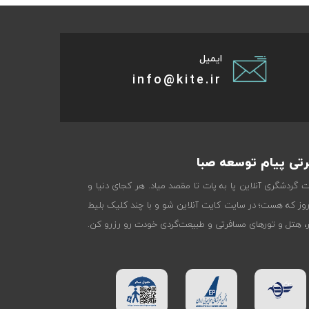
ایمیل
info@kite.ir
تی پیام توسعه صبا
ات گردشگری آنلاین پا به پات تا مقصد میاد. هر کجای دنیا و
روز که هست؛ در سایت کایت آنلاین شو و با چند کلیک بلیط
تر، هتل و تورهای مسافرتی و طبیعت‌گردی خودت رو رزرو کن.