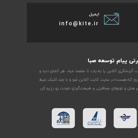
ایمیل
info@kite.ir
تی پیام توسعه صبا
ات گردشگری آنلاین پا به پات تا مقصد میاد. هر کجای دنیا و
روز که هست؛ در سایت کایت آنلاین شو و با چند کلیک بلیط
تر، هتل و تورهای مسافرتی و طبیعت‌گردی خودت رو رزرو کن.