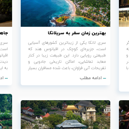
بهترین زمان سفر به سریلانکا
جاها
ر
سری لانکا یکی از زیباترین کشورهای آسیایی
سری 
ه
است، جزیره‌ای کوچک در اقیانوس هند که
است.
و
طبیعتی رویایی دارد. این طبیعت زیبا در کنار
اقیا
ر
معابد تماشایی، اماکن تاریخی جادویی و
دیدنی
ا
تفریحات آبی فراوان، باعث شده مسافران بسیار
به ای
ادامه مطلب
اد