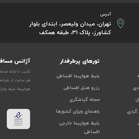
آدرس
تهران، میدان ولیعصر، ابتدای بلوار
کشاورز، پلاک 31، طبقه همکف
تورهای پرطرفدار
آژانس مسافر
کایت با ارائه خدم
بلیط هواپیما اقساطی
هر ساعت از شبانه‌
دی
رزرو هتل اقساطی
هواپیما، بلیط چار
ل
مجله گردشگری
گردی
راهنمای ویزای کشورها
بلیط هواپیما خارجی
اقساطی