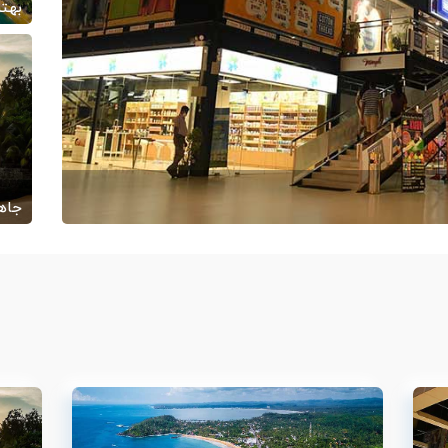
بهتر
/25
جاها
ارج از ایران
/07