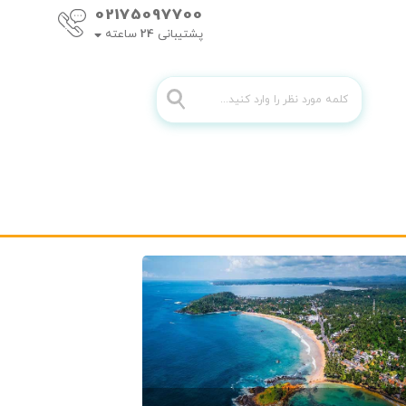
02175097700
پشتیبانی
24
ساعته