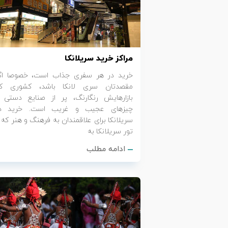
تور کیش از ساری
تور کویر مرنجاب
تور سنگاپور اقساطی
اقساطی
تور طبس
تور مالدیو
تور کیش از بندرعباس
مراکز خرید سریلانکا
اقساطی
تور کویر کاراکال
تور قزاقستان اقساطی
خرید در هر سفری جذاب است، خصوصا اگ
مقصدتان سری لانکا باشد، کشوری ک
تور کویر مصر
تور زیارتی اقساطی
بازارهایش رنگارنگ، پر از صنایع دستی 
چیزهای عجیب و غریب است. خرید د
تور کویر ابوزیدآباد
سریلانکا برای علاقمندان به فرهنگ و هنر که ب
تور سریلانکا به
تور هرمز
ادامه مطلب
تور ماسوله
تور مرداب سراوان
تور گلستان