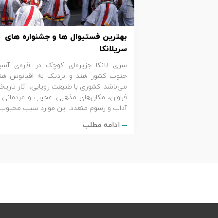
تور سوباتان
بهترین فستیوال ها و جشنواره های
تور چابهار
سریلانکا
سری لانکا جزیره‌ای کوچک در قاره‌ی آسیا
تور مرداب هسل
جنوب کشور هند و نزدیک به اقیانوس هن
می‌باشد. کشوری با طبیعت رویایی، آثار تاریخ
تور کاشان
فراوان، مکان‌های مذهبی عجیب و مردمانی ب
آداب و رسوم متعدد. این موارد سبب محبوب
تور اصفهان
ادامه مطلب
تور ترکمن صحرا
تور آفرود