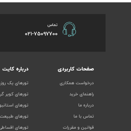
تور سوباتان
تماس
تور چابهار
021-75097700
تور مرداب هسل
تور کاشان
صفحات کاربردی
درباره کایت
تور اصفهان
درخواست همکاری
تورهای یک روزه
تور ترکمن صحرا
راهنمای خرید
تورهای کویر گر
تور آفرود
درباره ما
تورهای استانبو
تماس با ما
تورهای طبیعت 
قوانین و مقررات
تورهای اقساطی