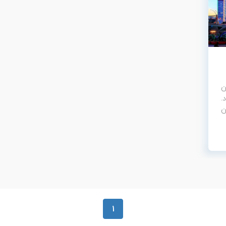
ن
.
ن
1