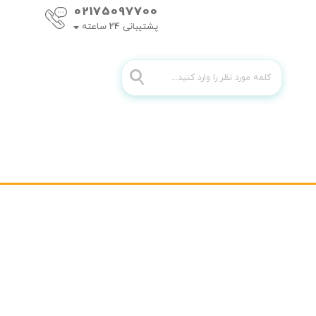
02175097700
پشتیبانی
24
ساعته