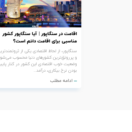
تور کیش از ساری
تور کویر مرنجاب
تور سنگاپور اقساطی
اقساطی
تور طبس
تور مالدیو
تور کیش از بندرعباس
اقامت در سنگاپور | آیا سنگاپور کشور
اقساطی
تور کویر کاراکال
تور قزاقستان اقساطی
مناسبی برای اقامت دائم است؟
سنگاپور، از لحاظ اقتصادی یکی از ثروتمندتری
تور کویر مصر
تور زیارتی اقساطی
و پررونق‌ترین کشورهای دنیا محسوب می‌شود
وضعیت خوب اقتصادی این کشور در کنار پایی
تور کویر ابوزیدآباد
بودن نرخ بیکاری، درآمد...
ادامه مطلب
تور هرمز
تور ماسوله
تور مرداب سراوان
تور گلستان