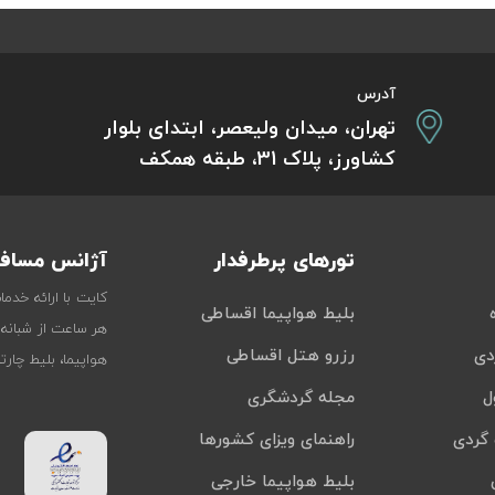
آدرس
تهران، میدان ولیعصر، ابتدای بلوار
کشاورز، پلاک 31، طبقه همکف
تورهای پرطرفدار
آژانس مسافر
کایت با ارائه خدم
بلیط هواپیما اقساطی
هر ساعت از شبانه‌
دی
رزرو هتل اقساطی
هواپیما، بلیط چار
ل
مجله گردشگری
گردی
راهنمای ویزای کشورها
بلیط هواپیما خارجی