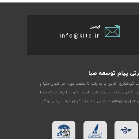
ایمیل
info@kite.ir
تی پیام توسعه صبا
ات گردشگری آنلاین پا به پات تا مقصد میاد. هر کجای دنیا و
روز که هست؛ در سایت کایت آنلاین شو و با چند کلیک بلیط
تر، هتل و تورهای مسافرتی و طبیعت‌گردی خودت رو رزرو کن.