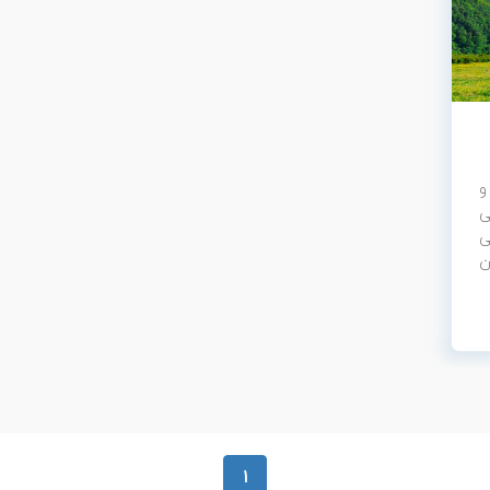
و
ی
ی
ن
1