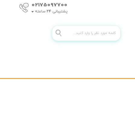
02175097700
پشتیبانی
24
ساعته