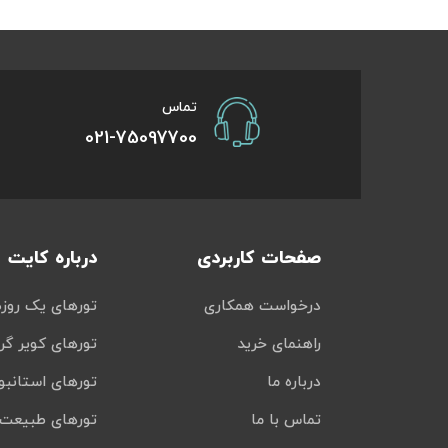
تور سوباتان
تور چابهار
تماس
021-75097700
تور مرداب هسل
تور کاشان
تور اصفهان
صفحات کاربردی
درباره کایت
تور ترکمن صحرا
درخواست همکاری
تورهای یک روزه
تور آفرود
راهنمای خرید
تورهای کویر گر
درباره ما
تورهای استانبو
تماس با ما
تورهای طبیعت 