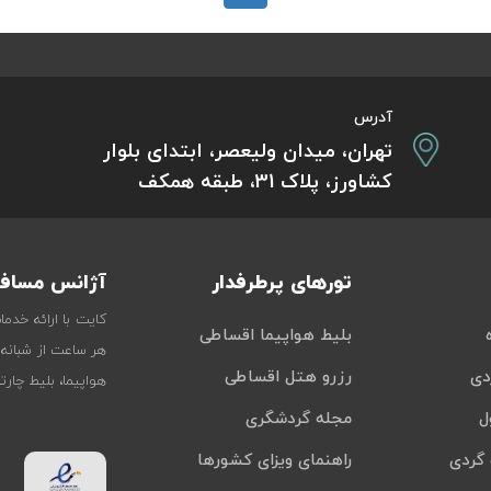
آدرس
تهران، میدان ولیعصر، ابتدای بلوار
کشاورز، پلاک 31، طبقه همکف
تورهای پرطرفدار
آژانس مسافر
کایت با ارائه خدم
بلیط هواپیما اقساطی
هر ساعت از شبانه‌
دی
رزرو هتل اقساطی
هواپیما، بلیط چار
ل
مجله گردشگری
گردی
راهنمای ویزای کشورها