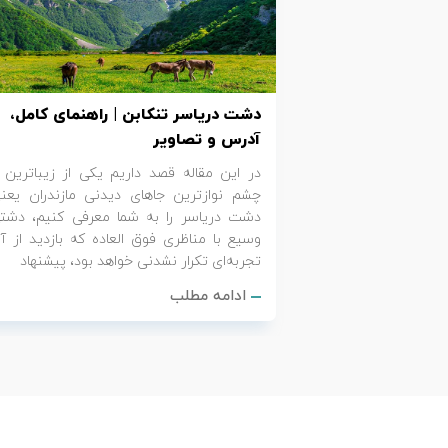
تور کیش از ساری
تور کویر مرنجاب
تور سنگاپور اقساطی
اقساطی
تور طبس
تور مالدیو
تور کیش از بندرعباس
دشت دریاسر تنکابن | راهنمای کامل،
اقساطی
تور کویر کاراکال
تور قزاقستان اقساطی
آدرس و تصاویر
در این مقاله قصد داریم یکی از زیباترین 
تور کویر مصر
تور زیارتی اقساطی
چشم نوازترین جاهای دیدنی مازندران یعن
دشت دریاسر را به شما معرفی کنیم، دشت
تور کویر ابوزیدآباد
وسیع با مناظری فوق العاده که بازدید از آ
تجربه‌ای تکرار نشدنی خواهد بود، پیشنهاد
تور هرمز
ادامه مطلب
تور ماسوله
تور مرداب سراوان
تور گلستان