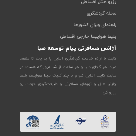
رزرو هتل اقساطی
مجله گردشگری
راهنمای ویزای کشورها
بلیط هواپیما خارجی اقساطی
آژانس مسافرتی پیام توسعه صبا
کایت با ارائه خدمات گردشگری آنلاین پا به پات تا مقصد
میاد. هر کجای دنیا و هر ساعت از شبانه‌روز که هست؛ در
سایت کایت آنلاین شو و با چند کلیک بلیط هواپیما، بلیط
چارتر، هتل و تورهای مسافرتی و طبیعت‌گردی خودت رو
رزرو کن.