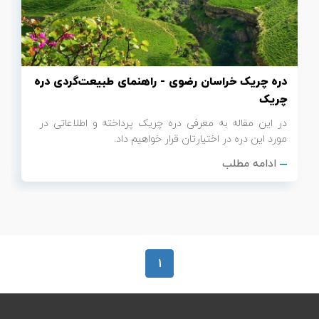
تور سوباتان
تور چابهار
دره چریک خراسان رضوی - راهنمای طبیعت‌گردی دره
تور مرداب هسل
چریک
در این مقاله به معرفی دره چریک پرداخته و اطلاعاتی در
تور کاشان
مورد این دره در اختیارتان قرار خواهیم داد.
ادامه مطلب
تور اصفهان
تور ترکمن صحرا
تور آفرود
1