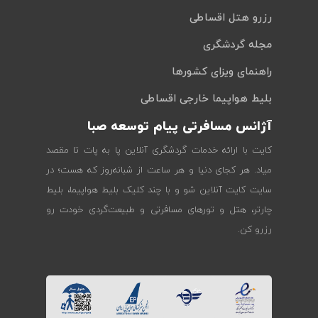
رزرو هتل اقساطی
مجله گردشگری
راهنمای ویزای کشورها
بلیط هواپیما خارجی اقساطی
آژانس مسافرتی پیام توسعه صبا
کایت با ارائه خدمات گردشگری آنلاین پا به پات تا مقصد
میاد. هر کجای دنیا و هر ساعت از شبانه‌روز که هست؛ در
سایت کایت آنلاین شو و با چند کلیک بلیط هواپیما، بلیط
چارتر، هتل و تورهای مسافرتی و طبیعت‌گردی خودت رو
رزرو کن.