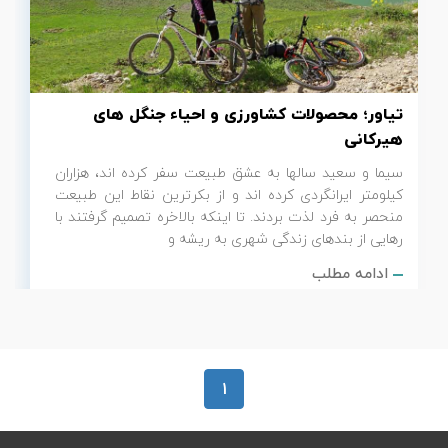
تور سوباتان
تور چابهار
تیاور؛ محصولات کشاورزی و احیاء جنگل های
تور مرداب هسل
هیرکانی
سیما و سعید سالها به عشق طبیعت سفر کرده اند، هزاران
تور کاشان
کیلومتر ایرانگردی کرده اند و از بکرترین نقاط این طبیعت
منحصر به فرد لذت بردند. تا اینکه بالاخره تصمیم گرفتند با
تور اصفهان
رهایی از بندهای زندگی شهری به ریشه و
ادامه مطلب
تور ترکمن صحرا
تور آفرود
1