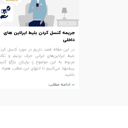
تور کیش از ساری
تور کویر مرنجاب
تور سنگاپور اقساطی
اقساطی
تور طبس
تور مالدیو
تور کیش از بندرعباس
جریمه کنسل کردن بلیط ایرلاین های
اقساطی
تور کویر کاراکال
تور قزاقستان اقساطی
داخلی
در این مقاله قصد داریم در مورد کنسل کرد
تور کویر مصر
تور زیارتی اقساطی
بلیط ایرلاین‌های ایرانی حرف بزنیم و نکا
مربوط به این موضوع را برایتان بازگو کنیم
تور کویر ابوزیدآباد
پیشنهاد می‌کنیم تا انتهای این مطلب همراه م
باشید.
تور هرمز
ادامه مطلب
تور ماسوله
تور مرداب سراوان
تور گلستان