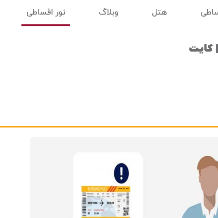
ساطی
هتل
وبلاگ
تور اقساطی
 کایت