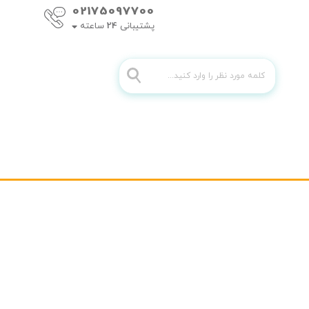
02175097700
پشتیبانی
24
ساعته