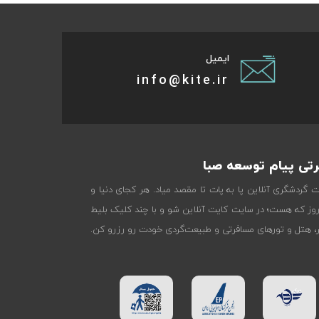
ایمیل
info@kite.ir
تی پیام توسعه صبا
ات گردشگری آنلاین پا به پات تا مقصد میاد. هر کجای دنیا و
روز که هست؛ در سایت کایت آنلاین شو و با چند کلیک بلیط
تر، هتل و تورهای مسافرتی و طبیعت‌گردی خودت رو رزرو کن.