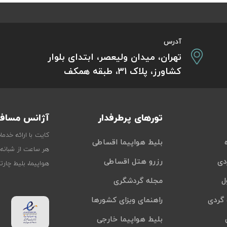
آدرس
تهران، میدان ولیعصر، ابتدای بلوار
کشاورز، پلاک 31، طبقه همکف
تورهای پرطرفدار
آژانس مسافر
کایت با ارائه خدم
بلیط هواپیما اقساطی
هر ساعت از شبانه‌
دی
رزرو هتل اقساطی
هواپیما، بلیط چار
ل
مجله گردشگری
گردی
راهنمای ویزای کشورها
بلیط هواپیما خارجی