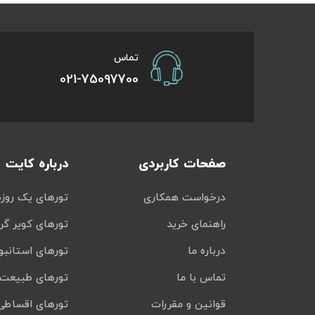
تور سوباتان
تماس
تور چابهار
021-75097700
تور مرداب هسل
تور کاشان
صفحات کاربردی
درباره کایت
تور اصفهان
درخواست همکاری
تورهای یک روزه
تور ترکمن صحرا
راهنمای خرید
تورهای کویر گر
تور آفرود
درباره ما
تورهای استانبو
تماس با ما
تورهای طبیعت 
قوانین و مقررات
تورهای اقساطی