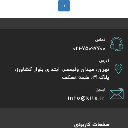
1
تور سوباتان
تور چابهار
تور مرداب هسل
تماس
021-75097700
تور کاشان
آدرس
تور اصفهان
تهران، میدان ولیعصر، ابتدای بلوار کشاورز،
پلاک 31، طبقه همکف
تور ترکمن صحرا
ایمیل
تور آفرود
info@kite.ir
صفحات کاربردی