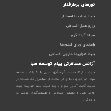
تورهای پرطرفدار
بلیط هواپیما اقساطی
رزرو هتل اقساطی
مجله گردشگری
راهنمای ویزای کشورها
بلیط هواپیما خارجی اقساطی
آژانس مسافرتی پیام توسعه صبا
کایت با ارائه خدمات گردشگری آنلاین پا به پات تا مقصد
میاد. هر کجای دنیا و هر ساعت از شبانه‌روز که هست؛ در
سایت کایت آنلاین شو و با چند کلیک بلیط هواپیما، بلیط
چارتر، هتل و تورهای مسافرتی و طبیعت‌گردی خودت رو
رزرو کن.