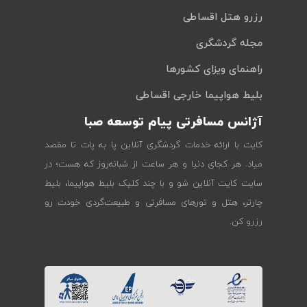
رزرو هتل اقساطی
مجله گردشگری
راهنمای ویزای کشورها
بلیط هواپیما خارجی اقساطی
آژانس مسافرتی پیام توسعه صبا
کایت با ارائه خدمات گردشگری آنلاین پا به پات تا مقصد
میاد. هر کجای دنیا و هر ساعت از شبانه‌روز که هست؛ در
سایت کایت آنلاین شو و با چند کلیک بلیط هواپیما، بلیط
چارتر، هتل و تورهای مسافرتی و طبیعت‌گردی خودت رو
رزرو کن.