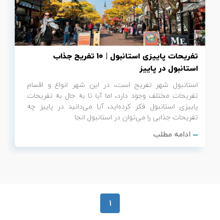
تور سوباتان
تور چابهار
تفریحات پاییزی استانبول | 10 تفریح جذاب
تور مرداب هسل
استانبول در پاییز
استانبول شهر تفریح است، در این شهر انواع و اقسام
تور کاشان
تفریحات مختلف وجود دارد، اما آیا تا به حال به تفریحات
پاییزی استانبول فکر کرده‌اید، آیا می‌دانید در پاییز چه
تور اصفهان
تفریحات جذابی را می‌توان در استانبول انجا
ادامه مطلب
تور ترکمن صحرا
تور آفرود
1