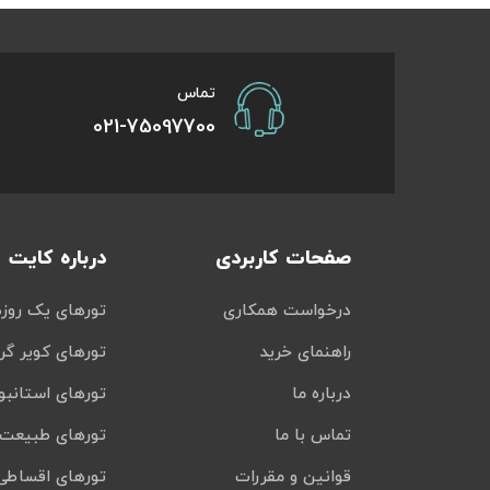
تور سوباتان
تماس
تور چابهار
021-75097700
تور مرداب هسل
تور کاشان
صفحات کاربردی
درباره کایت
تور اصفهان
درخواست همکاری
تورهای یک روزه
تور ترکمن صحرا
راهنمای خرید
تورهای کویر گر
تور آفرود
درباره ما
تورهای استانبو
تماس با ما
تورهای طبیعت 
قوانین و مقررات
تورهای اقساطی