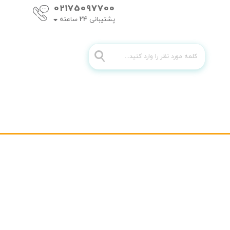
02175097700
پشتیبانی
24
ساعته