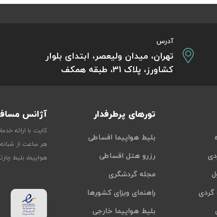
آدرس
تهران، میدان ولیعصر، ابتدای بلوار
کشاورز، پلاک 31، طبقه همکف
تورهای پرطرفدار
آژانس مسافر
کایت با ارائه خدم
بلیط هواپیما اقساطی
هر ساعت از شبانه‌
دی
رزرو هتل اقساطی
هواپیما، بلیط چار
ل
مجله گردشگری
گردی
راهنمای ویزای کشورها
بلیط هواپیما خارجی