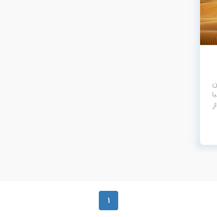
ن
ا
ز
1