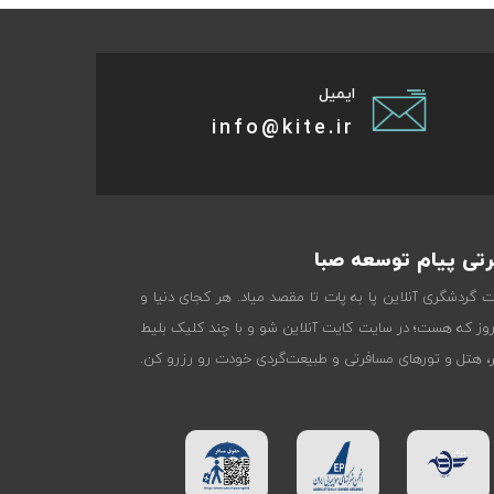
ایمیل
info@kite.ir
تی پیام توسعه صبا
ات گردشگری آنلاین پا به پات تا مقصد میاد. هر کجای دنیا و
روز که هست؛ در سایت کایت آنلاین شو و با چند کلیک بلیط
تر، هتل و تورهای مسافرتی و طبیعت‌گردی خودت رو رزرو کن.