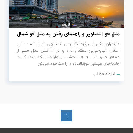
تور سوباتان
تور چابهار
متل قو | تصاویر و راهنمای رفتن به متل قو شمال
تور مرداب هسل
مازندران یکی از پرگردشگرترین استان‎های ایران است. این
استان آب‌وهوایی معتدل دارد و در 4 فصل سال مملو از
تور کاشان
مسافر می‌باشد. به هر بخشی از مازندران که سفر کنید،
جاذبه‌های طبیعی فوق‌العاده‌ای را مشاهده می‌کن
تور اصفهان
ادامه مطلب
تور ترکمن صحرا
تور آفرود
1