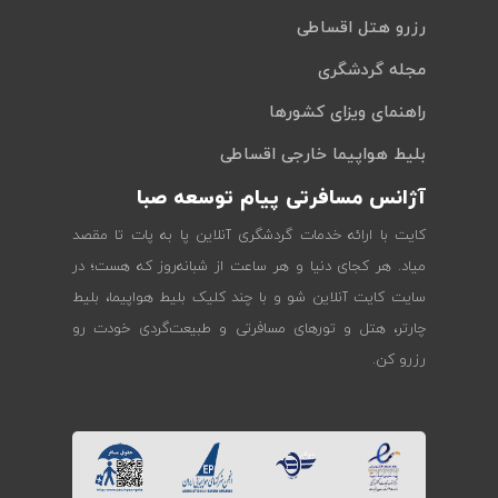
رزرو هتل اقساطی
مجله گردشگری
راهنمای ویزای کشورها
بلیط هواپیما خارجی اقساطی
آژانس مسافرتی پیام توسعه صبا
کایت با ارائه خدمات گردشگری آنلاین پا به پات تا مقصد
میاد. هر کجای دنیا و هر ساعت از شبانه‌روز که هست؛ در
سایت کایت آنلاین شو و با چند کلیک بلیط هواپیما، بلیط
چارتر، هتل و تورهای مسافرتی و طبیعت‌گردی خودت رو
رزرو کن.