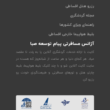
رزرو هتل اقساطی
مجله گردشگری
راهنمای ویزای کشورها
بلیط هواپیما خارجی اقساطی
آژانس مسافرتی پیام توسعه صبا
کایت با ارائه خدمات گردشگری آنلاین پا به پات تا مقصد
میاد. هر کجای دنیا و هر ساعت از شبانه‌روز که هست؛ در
سایت کایت آنلاین شو و با چند کلیک بلیط هواپیما، بلیط
چارتر، هتل و تورهای مسافرتی و طبیعت‌گردی خودت رو
رزرو کن.