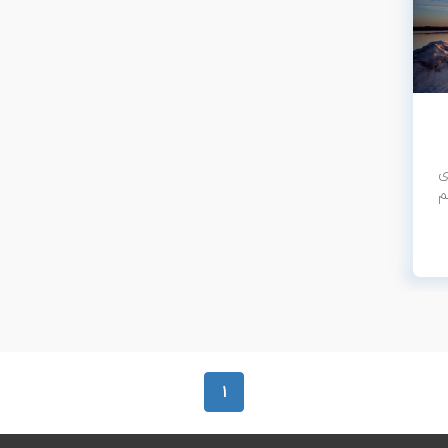
ی
م
1