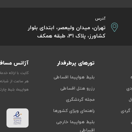
آدرس
تهران، میدان ولیعصر، ابتدای بلوار
کشاورز، پلاک 31، طبقه همکف
تورهای پرطرفدار
آژانس مسافر
کایت با ارائه خدم
بلیط هواپیما اقساطی
هر ساعت از شبانه‌
دی
رزرو هتل اقساطی
هواپیما، بلیط چار
ل
مجله گردشگری
گردی
راهنمای ویزای کشورها
بلیط هواپیما خارجی
اقساطی