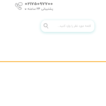
02175097700
پشتیبانی
24
ساعته