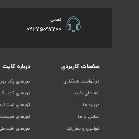
تور سوباتان
تماس
تور چابهار
021-75097700
تور مرداب هسل
تور کاشان
صفحات کاربردی
درباره کایت
تور اصفهان
درخواست همکاری
تورهای یک روزه
تور ترکمن صحرا
راهنمای خرید
تورهای کویر گر
تور آفرود
درباره ما
تورهای استانبو
تماس با ما
تورهای طبیعت 
قوانین و مقررات
تورهای اقساطی