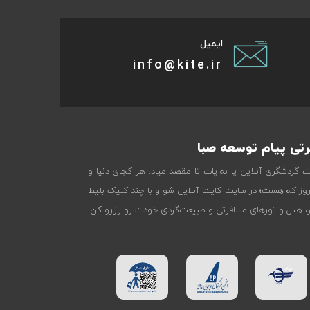
ایمیل
info@kite.ir
تی پیام توسعه صبا
ات گردشگری آنلاین پا به پات تا مقصد میاد. هر کجای دنیا و
روز که هست؛ در سایت کایت آنلاین شو و با چند کلیک بلیط
تر، هتل و تورهای مسافرتی و طبیعت‌گردی خودت رو رزرو کن.