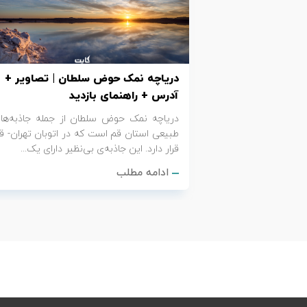
تور کیش از ساری
تور کویر مرنجاب
تور سنگاپور اقساطی
اقساطی
تور طبس
تور مالدیو
تور کیش از بندرعباس
دریاچه نمک حوض سلطان | تصاویر +
اقساطی
تور کویر کاراکال
تور قزاقستان اقساطی
آدرس + راهنمای بازدید
دریاچه نمک حوض سلطان از جمله جاذبه‌ها
تور کویر مصر
تور زیارتی اقساطی
طبیعی استان قم است که در اتوبان تهران- ق
قرار دارد. این جاذبه‌ی بی‌نظیر دارای یک...
تور کویر ابوزیدآباد
ادامه مطلب
تور هرمز
تور ماسوله
تور مرداب سراوان
تور گلستان