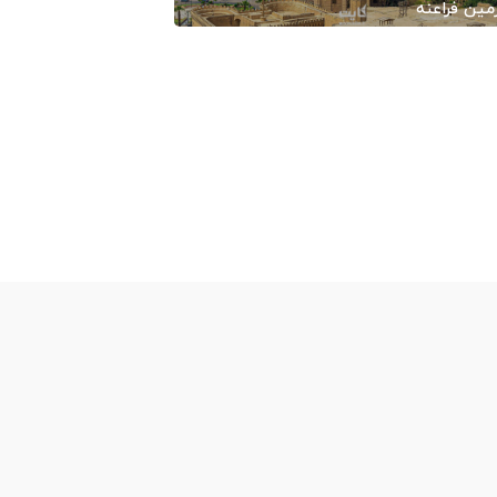
ین فراعنه
1400/08
-
ایران کایت