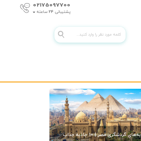
02175097700
پشتیبانی
24
ساعته
جاذبه‌های گردشگری مصر | 10 جاذبه جذاب