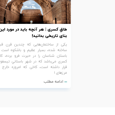
تور کیش از ساری
تور کویر مرنجاب
تور سنگاپور اقساطی
اقساطی
تور طبس
تور مالدیو
تور کیش از بندرعباس
طاقِ کسری | هر آنچه باید در مورد این
اقساطی
تور کویر کاراکال
تور قزاقستان اقساطی
بنای تاریخی بدانید!
یکی از ساختمان‌هایی که چندین قرن قب
تور کویر مصر
تور زیارتی اقساطی
ساخته شده، بسیار عظیم و باشکوه است 
باستان شناسان را در حیرت فرو برده، کا
تور کویر ابوزیدآباد
کسری می‌باشد که در شهر باستانیِ تیسفو
قرار داشته است، کاخی که امروزه خارج ا
مرزهای ا
تور هرمز
ادامه مطلب
تور ماسوله
تور مرداب سراوان
تور گلستان