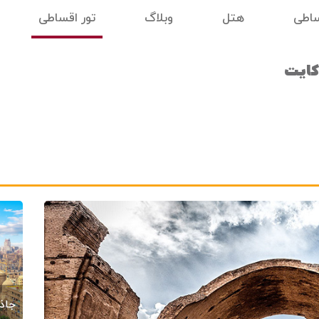
ساطی
هتل
وبلاگ
تور اقساطی
کایت