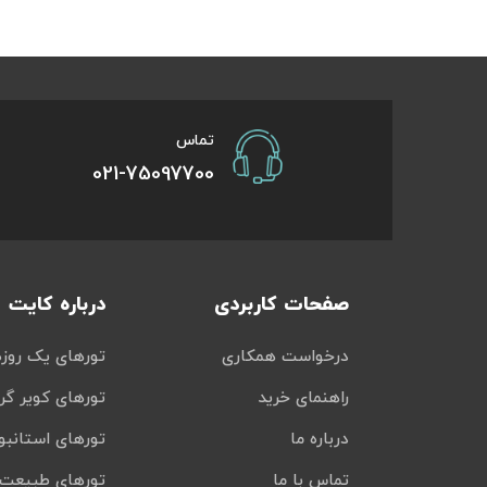
تور سوباتان
تور چابهار
تماس
تور مرداب هسل
021-75097700
تور کاشان
تور اصفهان
صفحات کاربردی
درباره کایت
تور ترکمن صحرا
درخواست همکاری
تورهای یک روزه
تور آفرود
راهنمای خرید
تورهای کویر گر
درباره ما
تورهای استانبو
تماس با ما
تورهای طبیعت 