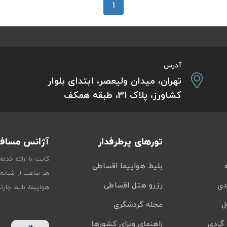
1
آدرس
تهران، میدان ولیعصر، ابتدای بلوار
کشاورز، پلاک 31، طبقه همکف
تورهای پرطرفدار
آژانس مسافر
کایت با ارائه خدم
بلیط هواپیما اقساطی
هر ساعت از شبانه‌
دی
رزرو هتل اقساطی
هواپیما، بلیط چار
ل
مجله گردشگری
گردی
راهنمای ویزای کشورها