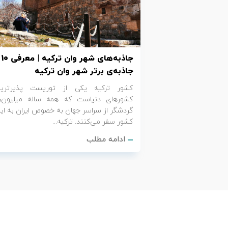
تور کیش از ساری
تور کویر مرنجاب
تور سنگاپور اقساطی
اقساطی
تور طبس
تور مالدیو
تور کیش از بندرعباس
جاذبه‌های شهر وان ترکیه | معرفی 10
اقساطی
تور کویر کاراکال
تور قزاقستان اقساطی
جاذبه‌ی برتر شهر وان ترکیه
کشور ترکیه یکی از توریست پذیرتری
تور کویر مصر
تور زیارتی اقساطی
کشورهای دنیاست که همه ساله میلیون‌ه
گردشگر از سراسر جهان به خصوص ایران به ای
تور کویر ابوزیدآباد
کشور سفر می‌کنند. ترکیه...
ادامه مطلب
تور هرمز
تور ماسوله
تور مرداب سراوان
تور گلستان