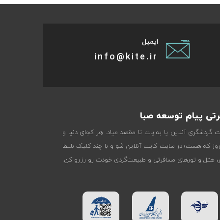
ایمیل
info@kite.ir
تی پیام توسعه صبا
ات گردشگری آنلاین پا به پات تا مقصد میاد. هر کجای دنیا و
روز که هست؛ در سایت کایت آنلاین شو و با چند کلیک بلیط
تر، هتل و تورهای مسافرتی و طبیعت‌گردی خودت رو رزرو کن.