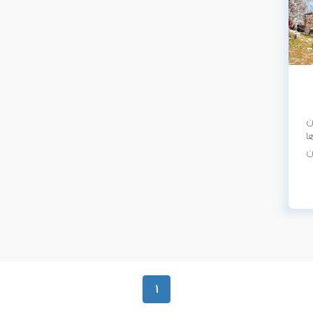
ن
ا
ن
1