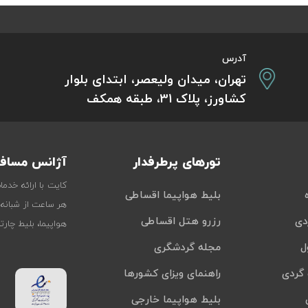
آدرس
تهران، میدان ولیعصر، ابتدای بلوار
کشاورز، پلاک 31، طبقه همکف
تورهای پرطرفدار
آژانس مسافر
کایت با ارائه خدم
بلیط هواپیما اقساطی
هر ساعت از شبانه‌
دی
رزرو هتل اقساطی
هواپیما، بلیط چار
ل
مجله گردشگری
گردی
راهنمای ویزای کشورها
بلیط هواپیما خارجی