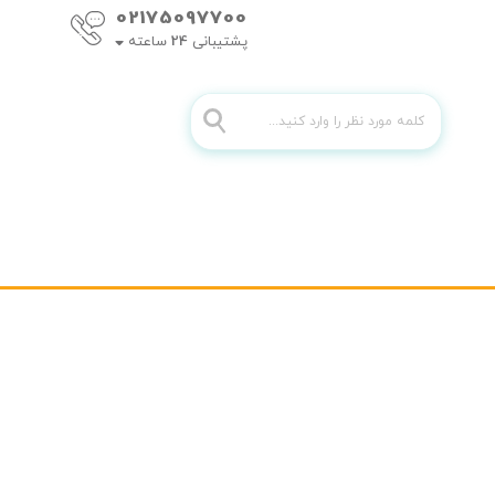
02175097700
پشتیبانی
24
ساعته