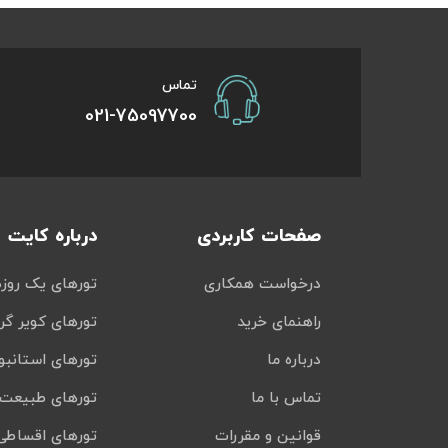
تور سوباتان
تماس
تور چابهار
021-75097700
تور مرداب هسل
تور کاشان
صفحات کاربردی
درباره کایت
تور اصفهان
درخواست همکاری
تورهای یک روزه
تور ترکمن صحرا
راهنمای خرید
تورهای کویر گر
تور آفرود
درباره ما
تورهای استانبو
تماس با ما
تورهای طبیعت 
قوانین و مقررات
تورهای اقساطی