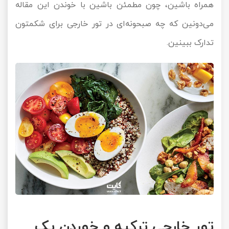
همراه باشین، چون مطمئن باشین با خوندن این مقاله
تور سوباتان
می‌دونین که چه صبحونه‌ای در تور خارجی برای شکمتون
تدارک ببینین.
تور چابهار
تور مرداب هسل
تور کاشان
تور اصفهان
تور ترکمن صحرا
تور آفرود
تور خارجی ترکیه و خوردن یک