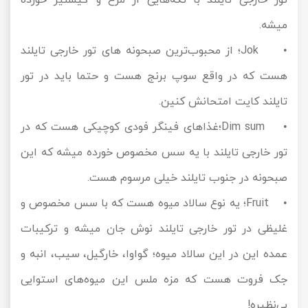
میشه.
• Jok؛ از محبوب‌ترین صبحونه های تور خارجی تایلند
هست که در واقع سوپ برنج هست و حتما باید در تور
تایلند کایت امتحانش کنین.
• Dim sum؛غذاهای فینگر فودی کوچیکی هست که در
تور خارجی تایلند با یه سس مخصوص خورده میشه که این
صبحونه در جنوب تایلند خیلی مرسوم هست.
• Fruit؛ یه نوع سالاد میوه هست که با سس مخصوص و
غلیظی در تور خارجی تایلند نوش جان میشه و ترکیبات
عمده این در این سالاد میوه؛ گواوا، خارگیل، سیب، انبه و
جک ‌فروت هست که مزه ملس این میوه‌های استوایی
بی‌نظیره!