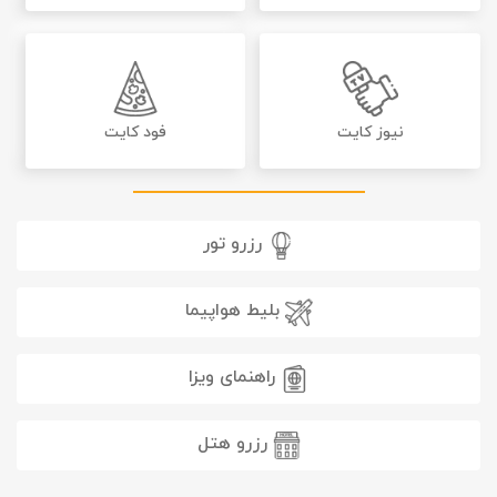
نیوز کایت
فود کایت
رزرو تور
بلیط هواپیما
راهنمای ویزا
رزرو هتل