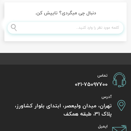
دنبال چی میگردی؟ تایپش کن.
تماس
021-75097700
آدرس
تهران، میدان ولیعصر، ابتدای بلوار کشاورز،
پلاک 31، طبقه همکف
ایمیل