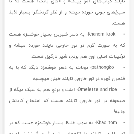
تایلند
کباب‌های «مو پینگ» و «گای یانگ» هست که با
سیخ‌های چوبی خورده میشه و از نظر گردشگرا بسیار لذیذ
هست.
• Khanom krok؛ یه دسر شیرین بسیار خوشمزه هست
که به صورت گرم در تور خارجی تایلند خورده میشه و
ترکیبات اصلی اون هم برنج، شیر نارگیل هست.
• pathongko؛ دونات یه دسر خوشمزه دیگه که با یه
فنجون قهوه در تور خارجی تایلند خیلی میچسبه.
• Omelette and rice؛ املت و برنج هم یه سبک دیگه از
صبحونه در تور خارجی تایلند هست که امتحان کردنش
جالبه!
• Khao tom؛ یه سوپ غلیظ بسیار خوشمزه هست که در
تور خارجی تایلند با تکه‌هایی از مرغ و گیشنیز خورده