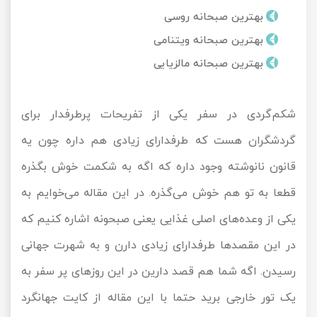
بهترین صبحانه روسی
تور کیش از ساری
تور کویر مرنجاب
تور سنگاپور اقساطی
اقساطی
بهترین صبحانه ویتنامی
تور طبس
تور مالدیو
بهترین صبحانه مالزیایی
تور کیش از بندرعباس
اقساطی
تور کویر کاراکال
تور قزاقستان اقساطی
شکم‌گردی در سفر یکی از تفریحات پرطرفدار برای
تور کویر مصر
تور زیارتی اقساطی
گردشگران هست که طرفدارای زیادی هم داره چون یه
تور کویر ابوزیدآباد
قانون نانوشته وجود داره که اگه به شکمت خوش بگذره
قطعا به تو هم خوش می‌گذره. در این مقاله می‌خوایم به
تور هرمز
یکی از وعده‌های اصلی غذایی یعنی صبحونه اشاره کنیم که
تور ماسوله
در این مقصدها طرفدارای زیادی دارن و به شهرت جهانی
رسیدن. اگه شما هم قصد دارین در این روزهای پر سفر به
تور مرداب سراوان
یک تور خارجی برید حتما با این مقاله از
کایت
جهانگرد
تور گلستان