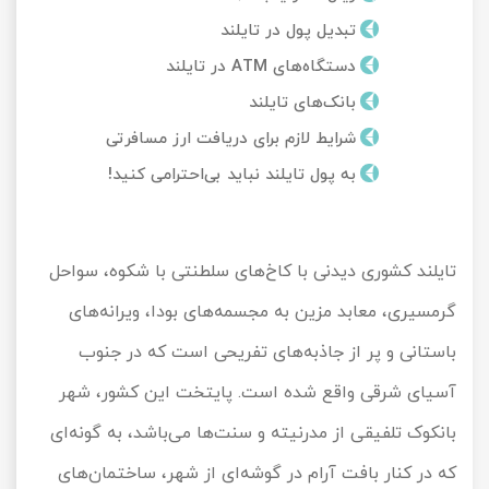
تور کیش از ساری
تبدیل پول در تایلند
تور کویر مرنجاب
تور سنگاپور اقساطی
اقساطی
دستگاه‌های ATM در تایلند
تور طبس
تور مالدیو
بانک‌های تایلند
تور کیش از بندرعباس
اقساطی
شرایط لازم برای دریافت ارز مسافرتی
تور کویر کاراکال
تور قزاقستان اقساطی
به پول تایلند نباید بی‌احترامی کنید!
تور کویر مصر
تور زیارتی اقساطی
تور کویر ابوزیدآباد
تایلند کشوری دیدنی با کاخ‌های سلطنتی با شکوه، سواحل
تور هرمز
گرمسیری، معابد مزین به مجسمه‌های بودا، ویرانه‌های
باستانی و پر از جاذبه‌های تفریحی است که در جنوب
تور ماسوله
آسیای شرقی واقع شده است. پایتخت این کشور، شهر
تور مرداب سراوان
بانکوک تلفیقی از مدرنیته و سنت‌ها می‌باشد، به گونه‌ای
که در کنار بافت آرام در گوشه‌ای از شهر، ساختمان‌های
تور گلستان