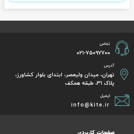
تماس
021-75097700
آدرس
تهران، میدان ولیعصر، ابتدای بلوار کشاورز،
پلاک 31، طبقه همکف
ایمیل
info@kite.ir
صفحات کاربردی