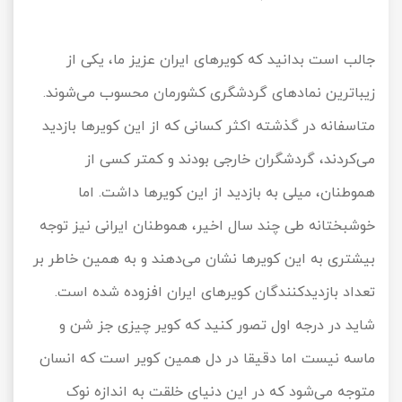
تور کیش از ساری
تور کویر مرنجاب
تور سنگاپور اقساطی
اقساطی
جالب است بدانید که کویرهای ایران عزیز ما، یکی از
تور طبس
تور مالدیو
تور کیش از بندرعباس
زیباترین نماد‌های گردشگری کشورمان محسوب می‌شوند.
اقساطی
تور کویر کاراکال
تور قزاقستان اقساطی
متاسفانه در گذشته اکثر کسانی که از این کویرها بازدید
می‌کردند، گردشگران خارجی بودند و کمتر کسی از
تور کویر مصر
تور زیارتی اقساطی
هموطنان، میلی به بازدید از این کویرها داشت. اما
تور کویر ابوزیدآباد
خوشبختانه طی چند سال اخیر، هموطنان ایرانی نیز توجه
تور هرمز
بیشتری به این کویرها نشان می‌دهند و به همین خاطر بر
تعداد بازدیدکنندگان کویرهای ایران افزوده شده است.
تور ماسوله
شاید در درجه اول تصور کنید که کویر چیزی جز شن و
تور مرداب سراوان
ماسه نیست اما دقیقا در دل همین کویر است که انسان
تور گلستان
متوجه می‌شود که در این دنیای خلقت به اندازه نوک