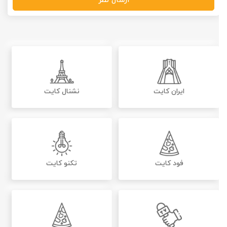
ارسال نظر
ایران کایت
نشنال کایت
فود کایت
تکنو کایت