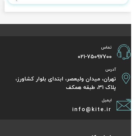
تماس
021-75097700
آدرس
تهران، میدان ولیعصر، ابتدای بلوار کشاورز،
پلاک 31، طبقه همکف
ایمیل
info@kite.ir