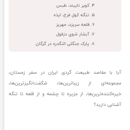
4. کویر نایبند، طبس
تور کیش از ساری
تور کویر مرنجاب
تور سنگاپور اقساطی
اقساطی
5. تنگه کول فرح، ایذه
تور طبس
تور مالدیو
6. قلعه سریزد، مهریز
تور کیش از بندرعباس
7. آبشار شوی دزفول
اقساطی
تور کویر کاراکال
تور قزاقستان اقساطی
8. پارک جنگلی النگدره در گرگان
تور کویر مصر
تور زیارتی اقساطی
تور کویر ابوزیدآباد
آیا با مقاصد طبیعت گردی ایران در سفر زمستان،
تور هرمز
مجموعه‌ای از زیباترین‌ها، شگفت‌انگیزترین‌ها،
خیره‌کننده‌ترین‌ها، از جزیره تا چشمه و از قلعه تا تنگه
تور ماسوله
آشنایی دارید؟
تور مرداب سراوان
تور گلستان