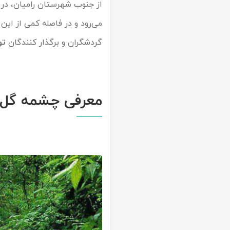
از جنوب شهرستان رامیان، در 
تور سوباتان
می‌رود و در فاصله کمی از این 
گردشگران و برگذار کنندگان
تو
تور چابهار
تور مرداب هسل
تور کاشان
معرفی چشمه گل ر
تور اصفهان
تور ترکمن صحرا
تور آفرود