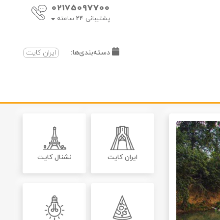
02175097700
پشتیبانی
24
ساعته
دسته‌بندی‌ها:
ایران کایت
ایران کایت
نشنال کایت