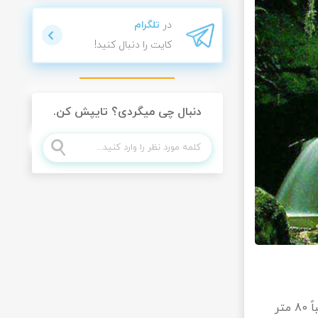
در
تلگرام
کایت را دنبال کنید!
دنبال چی میگردی؟ تایپش کن.
چشمه گل رامیان را نوعی چشمه آهکی می‌نامند که طول آن چیزی در حدود 90 متر و عرض آن تقریباً 80 متر