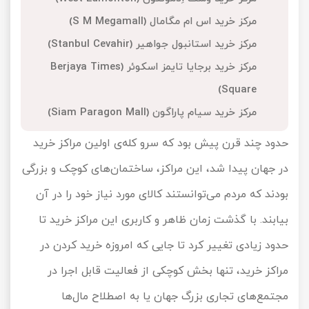
تور کیش از ساری
مرکز خرید اس ام مگامال (S M Megamall)
تور کویر مرنجاب
تور سنگاپور اقساطی
اقساطی
مرکز خرید استانبول جواهیر (Stanbul Cevahir)
تور طبس
تور مالدیو
مرکز خرید برجایا تایمز اسکوئر (Berjaya Times
تور کیش از بندرعباس
اقساطی
Square)
تور کویر کاراکال
تور قزاقستان اقساطی
مرکز خرید سیام پاراگون (Siam Paragon Mall)
تور کویر مصر
تور زیارتی اقساطی
حدود چند قرن پیش بود که سرو کله‌ی اولین مراکز خرید
تور کویر ابوزیدآباد
در جهان پیدا شد، این مراکز، ساختمان‌های کوچک و بزرگی
بودند که مردم می‌توانستند کالای مورد نیاز خود را در آن
تور هرمز
بیابند. با گذشت زمان ظاهر و کاربری این مراکز خرید تا
تور ماسوله
حدود زیادی تغییر کرد تا جایی که امروزه خرید کردن در
تور مرداب سراوان
مراکز خرید، تنها بخش کوچکی از فعالیت قابل اجرا در
مجتمع‌های تجاری بزرگ جهان یا به اصطلاح مال‌ها
تور گلستان