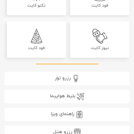
فود کایت
تکنو کایت
نیوز کایت
فود کایت
رزرو تور
بلیط هواپیما
راهنمای ویزا
رزرو هتل