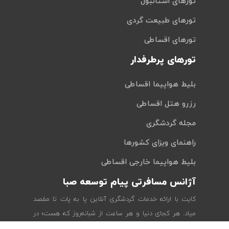
تورهای استانبول
تورهای طبیعت گردی
تورهای اقساطی
تورهای پرطرفدار
بلیط هواپیما اقساطی
رزرو هتل اقساطی
مجله گردشگری
راهنمای ویزای کشورها
بلیط هواپیما خارجی اقساطی
آژانس مسافرتی پیام توسعه صبا
کایت با ارائه خدمات گردشگری آنلاین پا به پات تا مقصد
میاد. هر کجای دنیا و هر ساعت از شبانه‌روز که هست؛ در
سایت کایت آنلاین شو و با چند کلیک بلیط هواپیما، بلیط