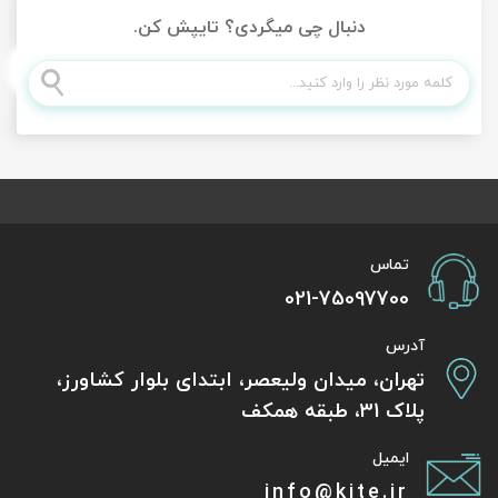
دنبال چی میگردی؟ تایپش کن.
تماس
021-75097700
آدرس
تهران، میدان ولیعصر، ابتدای بلوار کشاورز،
پلاک 31، طبقه همکف
ایمیل
info@kite.ir