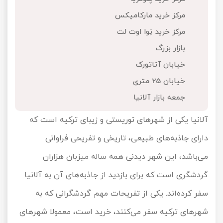
تور کیش از ساری
مرکز خرید مارکامیکس
تور کویر مرنجاب
تور سنگاپور اقساطی
اقساطی
مرکز خرید نِوا اوت لت
تور طبس
تور مالدیو
بازار بزرگ
تور کیش از بندرعباس
اقساطی
خیابان آتاتورک
تور کویر کاراکال
تور قزاقستان اقساطی
خیابان 25 متری
تور کویر مصر
تور زیارتی اقساطی
جمعه بازار آلانیا
تور کویر ابوزیدآباد
آلانیا یکی از شهرهای توریستی و زیبای ترکیه است که
دارای جاذبه‌های طبیعی، تاریخی و تفریحی فراوانی
تور هرمز
می‌باشد، این شهر دیدنی همه ساله میزبان هزاران
تور ماسوله
گردشگری است که برای بازدید از جاذبه‌های آن به آلانیا
تور مرداب سراوان
سفر کرده‌اند. یکی از تفریحات مهم گردشگرانی که به
شهرهای ترکیه سفر می‌کنند، خرید است، معمولا شهرهای
تور گلستان