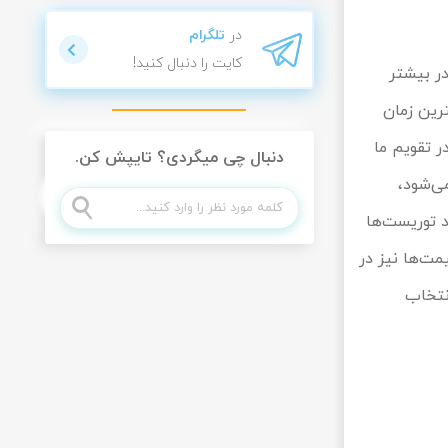
در
تلگرام
کایت را دنبال کنید!
در بیشتر
رین زمان
ر تقویم ما
دنبال چی میگردی؟ تایپش کن.
می‌شود،
 توریست‌ها
مت‌ها نیز در
نتخاب