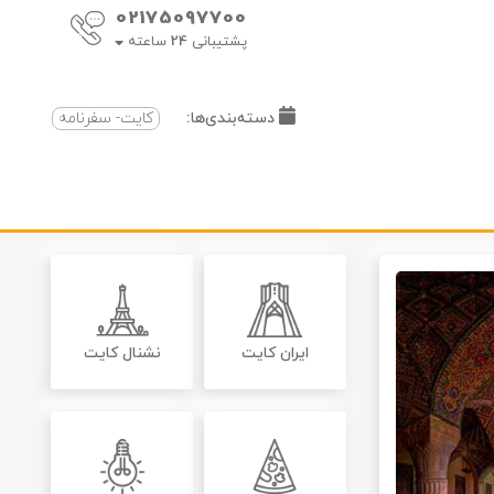
02175097700
پشتیبانی
24
ساعته
دسته‌بندی‌ها:
کایت- سفرنامه
ایران کایت
نشنال کایت