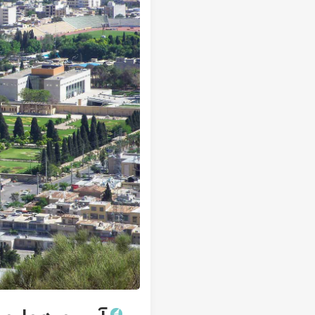
تور سوباتان
تور چابهار
تور مرداب هسل
تور کاشان
تور اصفهان
تور ترکمن صحرا
تور آفرود