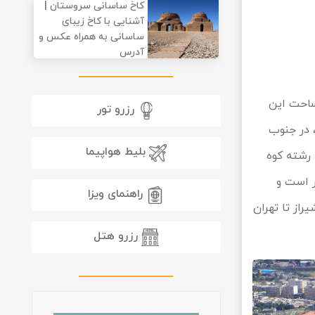
کاخ ساسانی سروستان |
آشنایی با کاخ زیبای
ساسانی به همراه عکس و
آدرس
ساحت این
رزرو تور
مرودشت، در جنوب
بلیط هواپیما
 رشته کوه
منتهی می‌شود. ارتفاع شیراز از سطح دریا بین 1480 تا 1670 متر است و
راهنمای ویزا
راز تا تهران
رزرو هتل