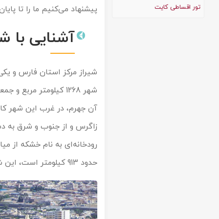
تور اقساطی کایت
پیشنهاد می‌کنیم ما را تا پایا
تور کیش از ساری
تور کویر مرنجاب
تور سنگاپور اقساطی
اقساطی
آشنایی با ش
تور طبس
تور مالدیو
تور کیش از بندرعباس
اقساطی
تور کویر کاراکال
تور قزاقستان اقساطی
شیراز مرکز استان فارس و یکی
تور کویر مصر
تور زیارتی اقساطی
آن جهرم، در غرب این شهر کازر
تور کویر ابوزیدآباد
تور هرمز
رودخانه‌ای به نام خشکه از میان
حدود 913 کیلومتر است، این شهر یک فرودگاه بین المللی به نام فرودگاه دستغیب دارد.
تور ماسوله
تور مرداب سراوان
تور گلستان