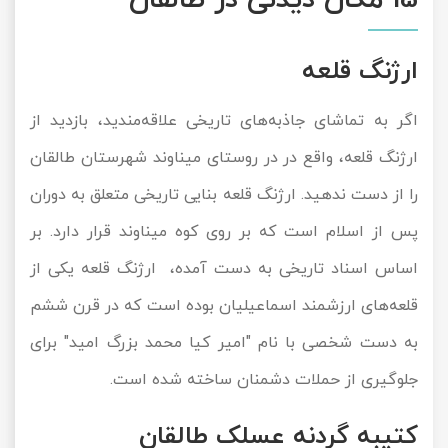
تور سوباتان
ارژنگ قلعه
تور چابهار
اگر به تماشای جاذبه‌های تاریخی علاقه‌مندید، بازدید از
تور مرداب هسل
ارژنگ قلعه، واقع در در روستای میناوند شهرستان طالقان
تور کاشان
را از دست ندهید. ارژنگ قلعه بنایی تاریخی متعلق به دوران
پس از اسلام است که بر روی کوه میناوند قرار دارد. بر
تور اصفهان
اساس اسناد تاریخی به دست آمده، ارژنگ قلعه یکی از
تور ترکمن صحرا
قلعه‌های ارزشمند اسماعیلیان بوده است که در قرن ششم
تور آفرود
به دست شخصی با نام "امیر کیا محمد بزرگ امید" برای
جلوگیری از حملات دشمنان ساخته شده است.
کتیبه گردنه عسلک طالقان