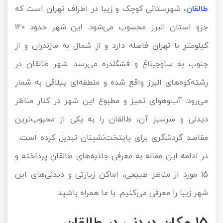
طالقان
، شهرستانی کوچک و زیبا در اطراف تهران است که
تور کیش از ساری
تور کویر مرنجاب
تور سنگاپور اقساطی
اقساطی
جزو استان البرز محسوب می‌شود. این شهر حدود 120
تور طبس
تور مالدیو
کیلومتر با تهران فاصله دارد و از شمال به مازندران و از
تور کیش از بندرعباس
اقساطی
جنوب به ساوجبلاغ و فشگلدره می‌رسد. شهر طالقان در
تور کویر کاراکال
تور قزاقستان اقساطی
رشته‌کوه‌های البرز واقع شده و منطقه‌ای ییلاقی به شمار
تور کویر مصر
تور زیارتی اقساطی
می‌رود. آب‌وهوای تمیز و مطبوع این شهر در کنار مناظر
تور کویر ابوزیدآباد
دیدنی و سرسبز آن، طالقان را به یکی از محبوب‌ترین
مقاصد گردشگری برای پایتخت‌نشینان تبدیل کرده است.
تور هرمز
در ادامه این مقاله به معرفی جاذبه‌های طالقان پرداخته و
تور ماسوله
15 مورد از مناظر طبیعی، اماکن زیارتی و دیدنی‌های این
تور مرداب سراوان
شهر زیبا را معرفی می‌کنیم. با ما همراه باشید.
تور گلستان
15 مکان دیدنی در طالقان