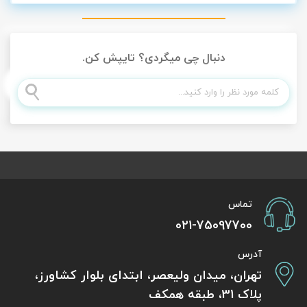
دنبال چی میگردی؟ تایپش کن.
تماس
021-75097700
آدرس
تهران، میدان ولیعصر، ابتدای بلوار کشاورز،
پلاک 31، طبقه همکف