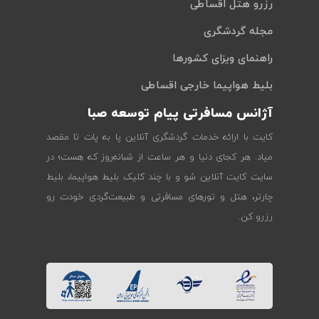
رزرو هتل اقساطی
مجله گردشگری
راهنمای ویزای کشورها
بلیط هواپیما خارجی اقساطی
آژانس مسافرتی پیام توسعه صبا
کایت با ارائه خدمات گردشگری آنلاین پا به پات تا مقصد
میاد. هر کجای دنیا و هر ساعت از شبانه‌روز که هست؛ در
سایت کایت آنلاین شو و با چند کلیک بلیط هواپیما، بلیط
چارتر، هتل و تورهای مسافرتی و طبیعت‌گردی خودت رو
رزرو کن.