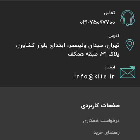
تور سوباتان
تماس
021-75097700
تور چابهار
آدرس
تور مرداب هسل
تهران، میدان ولیعصر، ابتدای بلوار کشاورز،
پلاک 31، طبقه همکف
تور کاشان
ایمیل
تور اصفهان
info@kite.ir
تور ترکمن صحرا
تور آفرود
صفحات کاربردی
درخواست همکاری
راهنمای خرید