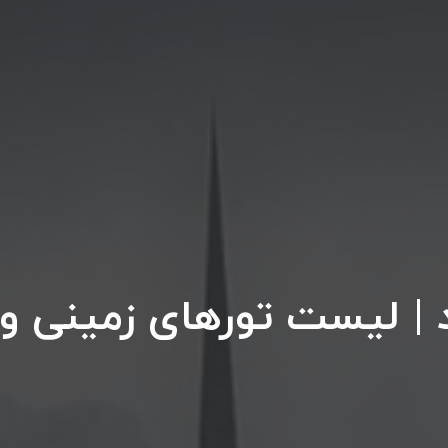
د | لیست تورهای زمینی و