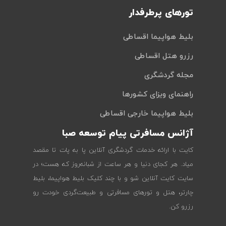
تورهای پرطرفدار
بلیط هواپیما اقساطی
رزرو هتل اقساطی
مجله گردشگری
راهنمای ویزای کشورها
بلیط هواپیما خارجی اقساطی
آژانس مسافرتی پیام توسعه صبا
کایت با ارائه خدمات گردشگری آنلاین پا به پات تا مقصد
میاد. هر کجای دنیا و هر ساعت از شبانه‌روز که هست؛ در
سایت کایت آنلاین شو و با چند کلیک بلیط هواپیما، بلیط
چارتر، هتل و تورهای مسافرتی و طبیعت‌گردی خودت رو
رزرو کن.