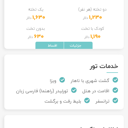
دو تخته (هر نفر)
یک تخته
1,630
1,230
دلار
دلار
کودک با تخت
بدون تخت
630
1,190
دلار
دلار
خدمات تور
گشت شهری با ناهار
ویزا
اقامت در هتل
تورلیدر (راهنما) فارسی زبان
ترانسفر
بلیط رفت و برگشت