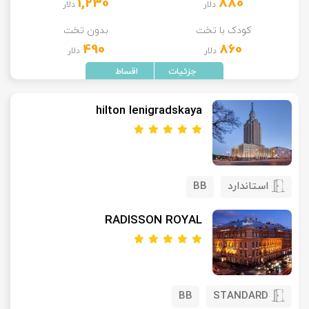
1,230
880
دلار
دلار
کودک با تخت
بدون تخت
490
860
دلار
دلار
hilton lenigradskaya
استاندارد
BB
RADISSON ROYAL
BB
STANDARD