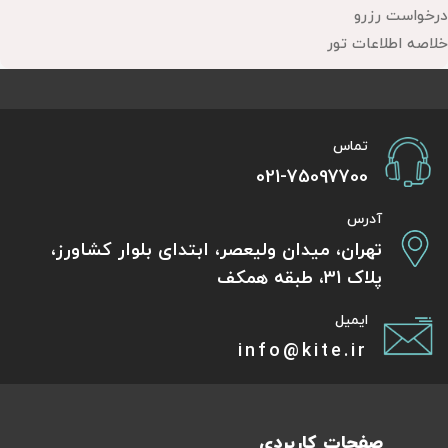
درخواست رزرو
خلاصه اطلاعات تور
تماس
021-75097700
آدرس
تهران، میدان ولیعصر، ابتدای بلوار کشاورز،
پلاک 31، طبقه همکف
ایمیل
info@kite.ir
صفحات کاربردی