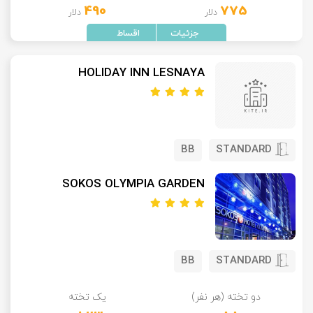
490
775
دلار
دلار
تور سوباتان
تور چابهار
HOLIDAY INN LESNAYA
تور مرداب هسل
تور کاشان
BB
STANDARD
تور اصفهان
SOKOS OLYMPIA GARDEN
تور ترکمن صحرا
تور آفرود
BB
STANDARD
دو تخته (هر نفر)
یک تخته