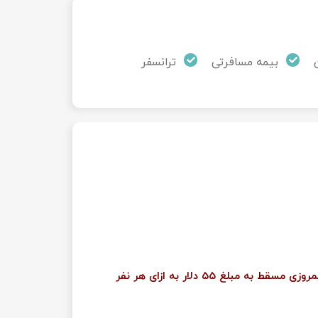
بیمه مسافرتی
ترانسفر
در صورت درخواست مسافر در رفت لانژ فرودگاهی یا گشت نیمروزی مسقط به مبلغ 55 دلار به ازای هر نفر