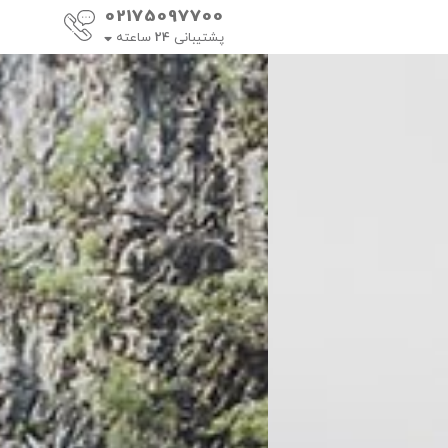
02175097700
پشتیبانی
24
ساعته