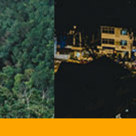
تور سوباتان
تور چابهار
تور مرداب هسل
تور کاشان
تور اصفهان
تور ترکمن صحرا
تور آفرود