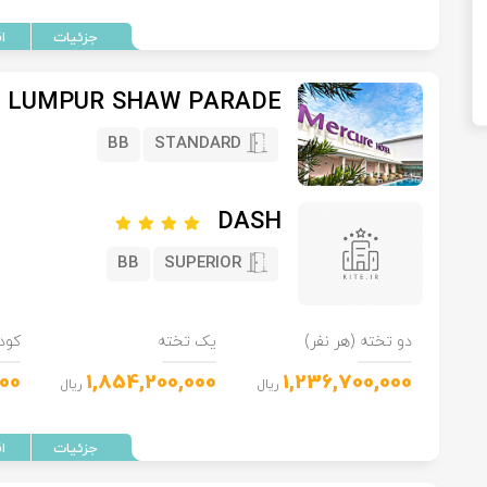
 LUMPUR SHAW PARADE
BB
STANDARD
DASH
BB
SUPERIOR
دو تخته (هر نفر)
یک تخته
کود
000
1,854,200,000
1,236,700,000
ریال
ریال