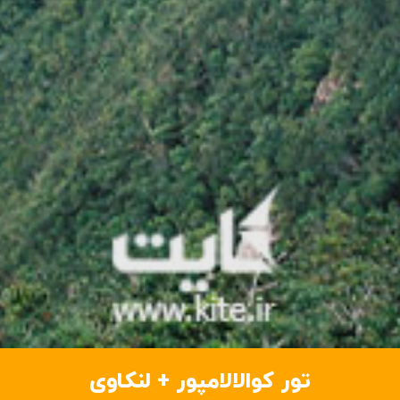
تور کوالالامپور + لنکاوی