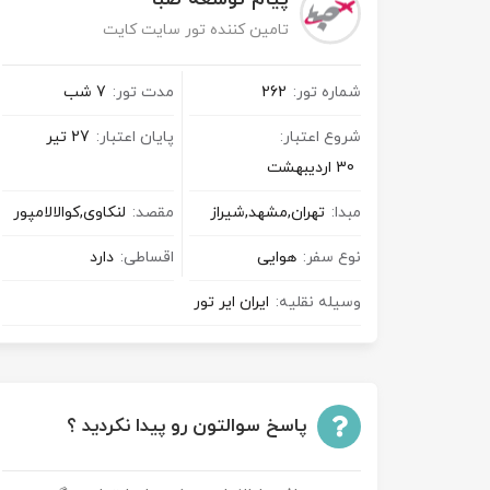
تامین کننده تور سایت کایت
شماره تور:
262
مدت تور:
7 شب
شروع اعتبار:
پایان اعتبار:
27 تیر
30 اردیبهشت
مبدا:
تهران,مشهد,شیراز
مقصد:
لنکاوی,کوالالامپور
نوع سفر:
هوایی
اقساطی:
دارد
وسیله نقلیه:
ایران ایر تور
پاسخ سوالتون رو پیدا نکردید ؟