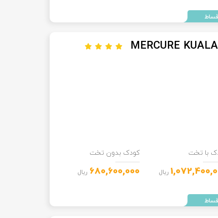
MERCURE KUALA
ک با تخت
کودک بدون تخت
680,600,000
1,072,400,
ریال
ریال