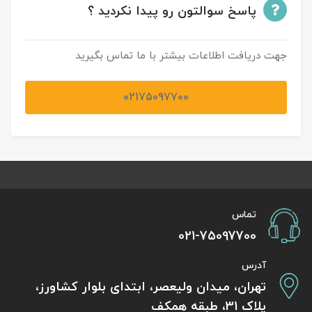
پاسخ سوالتون رو پیدا نکردید ؟
جهت دریافت اطلاعات بیشتر با ما تماس بگیرید
02175097700
تماس
021-75097700
آدرس
تهران، میدان ولیعصر، ابتدای بلوار کشاورز،
پلاک 31، طبقه همکف