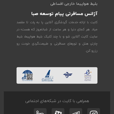
بلیط هواپیما خارجی اقساطی
آژانس مسافرتی پیام توسعه صبا
کایت با ارائه خدمات گردشگری آنلاین پا به پات تا مقصد
میاد. هر کجای دنیا و هر ساعت از شبانه‌روز که هست؛ در
سایت کایت آنلاین شو و با چند کلیک بلیط هواپیما، بلیط
چارتر، هتل و تورهای مسافرتی و طبیعت‌گردی خودت رو
رزرو کن.
همراهی با کایت در شبکه‌های اجتماعی