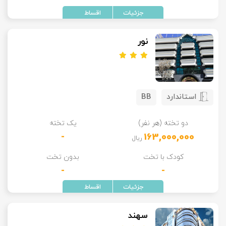
نور
استاندارد
BB
دو تخته (هر نفر)
یک تخته
-
163,000,000
ریال
کودک با تخت
بدون تخت
-
-
سهند