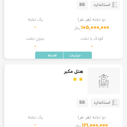
استاندارد
BB
تور سوباتان
دو تخته (هر نفر)
یک تخته
تور چابهار
-
105,000,000
ریال
تور مرداب هسل
کودک با تخت
بدون تخت
-
-
تور کاشان
تور اصفهان
هتل مکبر
تور ترکمن صحرا
تور آفرود
استاندارد
BB
دو تخته (هر نفر)
یک تخته
-
121,000,000
ریال