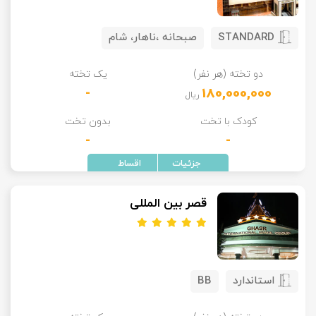
STANDARD
صبحانه ،ناهار، شام
دو تخته (هر نفر)
یک تخته
-
180,000,000
ریال
کودک با تخت
بدون تخت
-
-
قصر بین المللی
استاندارد
BB