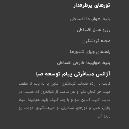
تورهای پرطرفدار
بلیط هواپیما اقساطی
رزرو هتل اقساطی
مجله گردشگری
راهنمای ویزای کشورها
بلیط هواپیما خارجی اقساطی
آژانس مسافرتی پیام توسعه صبا
کایت با ارائه خدمات گردشگری آنلاین پا به پات تا مقصد
میاد. هر کجای دنیا و هر ساعت از شبانه‌روز که هست؛ در
سایت کایت آنلاین شو و با چند کلیک بلیط هواپیما، بلیط
چارتر، هتل و تورهای مسافرتی و طبیعت‌گردی خودت رو
رزرو کن.