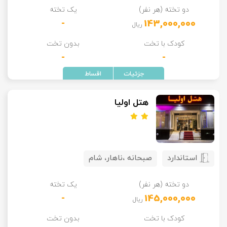
دو تخته (هر نفر)
یک تخته
تور سوباتان
-
143,000,000
ریال
تور چابهار
کودک با تخت
بدون تخت
-
-
تور مرداب هسل
تور کاشان
هتل اولیا
تور اصفهان
تور ترکمن صحرا
استاندارد
صبحانه ،ناهار، شام
تور آفرود
دو تخته (هر نفر)
یک تخته
-
145,000,000
ریال
کودک با تخت
بدون تخت