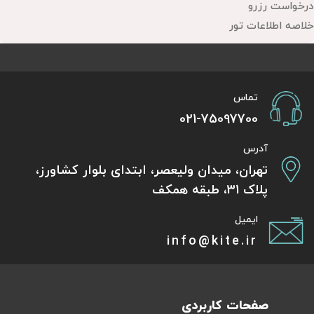
درخواست رزرو
خلاصه اطلاعات تور
تماس
021-75097700
آدرس
تهران، میدان ولیعصر، ابتدای بلوار کشاورز،
پلاک 31، طبقه همکف
ایمیل
info@kite.ir
صفحات کاربردی