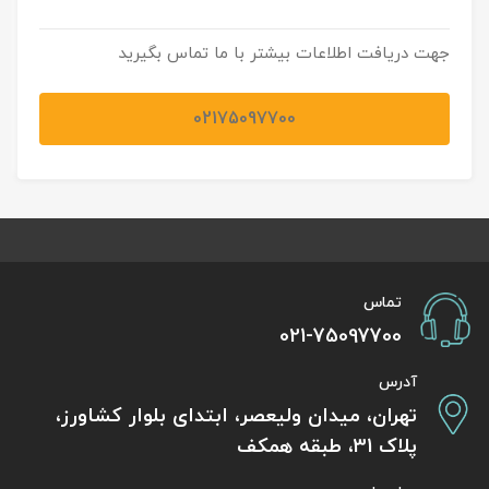
جهت دریافت اطلاعات بیشتر با ما تماس بگیرید
02175097700
تماس
021-75097700
آدرس
تهران، میدان ولیعصر، ابتدای بلوار کشاورز،
پلاک 31، طبقه همکف