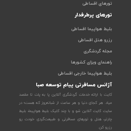
تورهای اقساطی
تورهای پرطرفدار
بلیط هواپیما اقساطی
رزرو هتل اقساطی
مجله گردشگری
راهنمای ویزای کشورها
بلیط هواپیما خارجی اقساطی
آژانس مسافرتی پیام توسعه صبا
کایت با ارائه خدمات گردشگری آنلاین پا به پات تا مقصد
میاد. هر کجای دنیا و هر ساعت از شبانه‌روز که هست؛ در
سایت کایت آنلاین شو و با چند کلیک بلیط هواپیما، بلیط
چارتر، هتل و تورهای مسافرتی و طبیعت‌گردی خودت رو
رزرو کن.