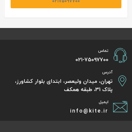
02175097700
تماس
021-75097700
آدرس
تهران، میدان ولیعصر، ابتدای بلوار کشاورز،
پلاک 31، طبقه همکف
ایمیل
info@kite.ir