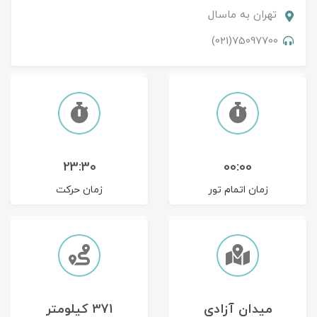
تهران
به
ماسال
تور سوباتان
75097700(021)
تور چابهار
تور مرداب هسل
تور کاشان
23:30
00:00
تور اصفهان
زمان اتمام تور
زمان حرکت
تور ترکمن صحرا
تور آفرود
میدان آزادی
371 کیلومتر