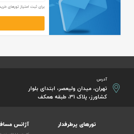
برای ثبت امتیاز تورهای خرید
آدرس
تهران، میدان ولیعصر، ابتدای بلوار
کشاورز، پلاک 31، طبقه همکف
تورهای پرطرفدار
آژانس مسافر