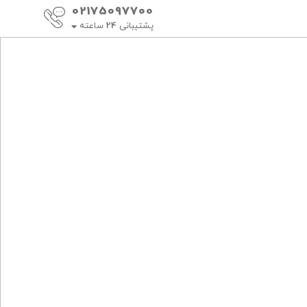
02175097700
پشتیبانی
24
ساعته