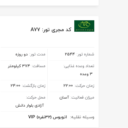
تور کیش از ساری
تور کویر مرنجاب
تور سنگاپور اقساطی
اقساطی
تور طبس
تور مالدیو
تور کیش از بندرعباس
کد مجری تور: A77
اقساطی
تور کویر کاراکال
تور قزاقستان اقساطی
تور کویر مصر
تور زیارتی اقساطی
شماره تور:
2544
مدت تور:
دو روزه
تعداد وعده غذایی:
مسافت:
374 کیلومتر
تور کویر ابوزیدآباد
3 وعده
تور هرمز
زمان حرکت:
22:00
زمان بازگشت:
24:00
تور ماسوله
میزان فعالیت:
آسان
محل حرکت:
آزادی بلوار دانش
تور مرداب سراوان
وسیله نقلیه:
اتوبوس (32نفره) VIP
تور گلستان