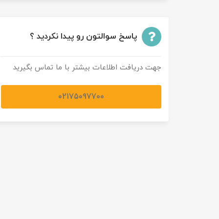
تور سوباتان
پاسخ سوالتون رو پیدا نکردید ؟
تور چابهار
تور مرداب هسل
جهت دریافت اطلاعات بیشتر با ما تماس بگیرید
تور کاشان
02175097700
تور اصفهان
تور ترکمن صحرا
تور آفرود