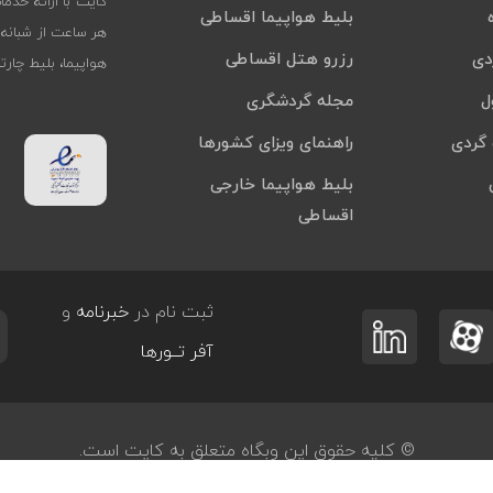
کایت با ارائه خدم
بلیط هواپیما اقساطی
هر ساعت از شبانه‌
دی
رزرو هتل اقساطی
هواپیما، بلیط چار
ل
مجله گردشگری
گردی
راهنمای ویزای کشورها
بلیط هواپیما خارجی
اقساطی
ثبت نام در
خبرنامه
و
آفر تــورها
© کلیه حقوق این وبگاه متعلق به کایت است.
طراحی و توسعه
پرگان سیستم