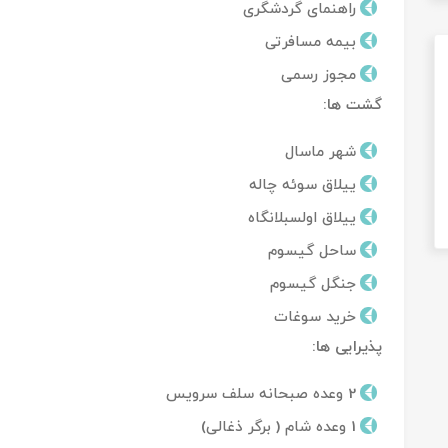
راهنمای گردشگری
بیمه مسافرتی
مجوز رسمی
گشت ها:
شهر ماسال
ییلاق سوئه چاله
ییلاق اولسبلانگاه
ساحل گیسوم
جنگل گیسوم
خرید سوغات
پذیرایی ها:
2 وعده صبحانه سلف سرویس
1 وعده شام ( برگر ذغالی)