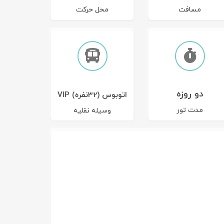
مسافت
محل حرکت
دو روزه
اتوبوس (32نفره) VIP
مدت تور
وسیله نقلیه