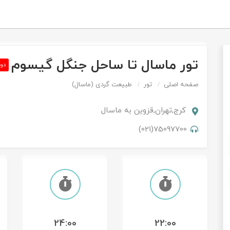
تور ماسال تا ساحل جنگل گیسوم
دو 
صفحه اصلی
تور
طبیعت گردی (ماسال)
کرج,تهران,قزوین
به
ماسال
75097700(021)
24:00
22:00