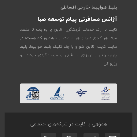
بلیط هواپیما خارجی اقساطی
آژانس مسافرتی پیام توسعه صبا
کایت با ارائه خدمات گردشگری آنلاین پا به پات تا مقصد
میاد. هر کجای دنیا و هر ساعت از شبانه‌روز که هست؛ در
سایت کایت آنلاین شو و با چند کلیک بلیط هواپیما، بلیط
چارتر، هتل و تورهای مسافرتی و طبیعت‌گردی خودت رو
رزرو کن.
همراهی با کایت در شبکه‌های اجتماعی