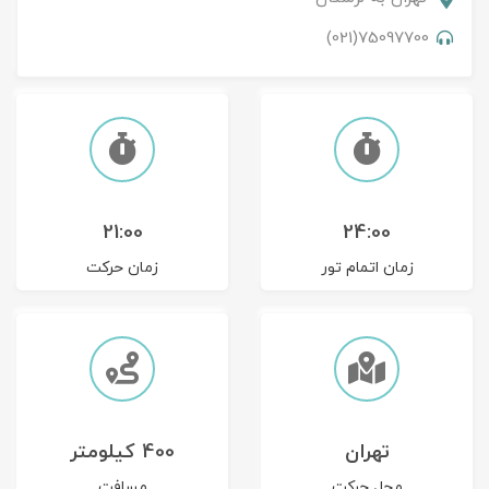
75097700(021)
تور سوباتان
تور چابهار
تور مرداب هسل
تور کاشان
21:00
24:00
تور اصفهان
زمان اتمام تور
زمان حرکت
تور ترکمن صحرا
تور آفرود
تهران
400 کیلومتر
محل حرکت
مسافت