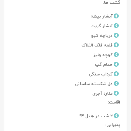
گشت ها:
آبشار بیشه
آبشار گریت
دریاچه کیو
فلعه فلک الفلاک
کوچه ونیز
حمام گپ
گرداب سنگی
دل شکسته ساسانی
مناره آجری
اقامت:
2 شب در هتل 4*
پذیرایی: