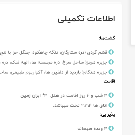
اطلاعات تکمیلی
گشت‌ها:
قشم گردی (دره ستارگان، تنگه چاهکوه، جنگل حرا با لنج، جز
جزیره هرمز( ساحل سرخ، دره مجسمه ها، الهه نمک، دره ر
جزیره هنگام( بازدید از دلفین ها، آکواریوم طبیعی، ساحل
اقامت:
3 شب و 4 روز اقامت در هتل 3* ایران زمین
اتاق ها 2،3،4 تخت میباشد.
پذیرایی:
3 وعده صبحانه