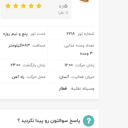
5
از
5
(1 نظر)
شماره تور:
2218
مدت تور:
پنج و نیم روزه
تعداد وعده غذایی:
مسافت:
1083کیلومتر
3 وعده
زمان حرکت:
12:00
زمان بازگشت:
24:00
میزان فعالیت:
آسان
محل حرکت:
راه آهن
وسیله نقلیه:
قطار
پاسخ سوالتون رو پیدا نکردید ؟