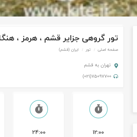
تور گروهی جزایر قشم ، هرمز ، هنگام
صفحه اصلی
تور
ایران (قشم)
تهران
به
قشم
75097700(021)
24:00
12:00