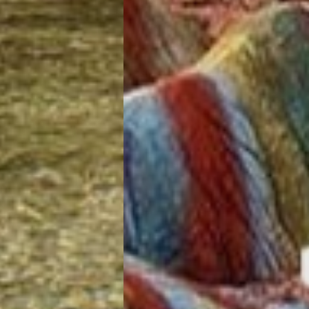
تور سوباتان
تور چابهار
تور مرداب هسل
تور کاشان
تور اصفهان
تور ترکمن صحرا
تور آفرود