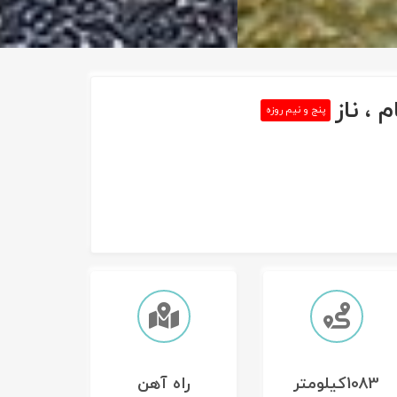
 ، ناز
پنج و نیم روزه
1083کیلومتر
راه آهن