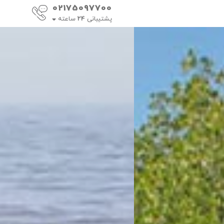
02175097700
پشتیبانی
24
ساعته