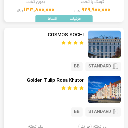
کودک با تخت
بدون تخت
133,800,000
929,900,000
ریال
ریال
COSMOS SOCHI
BB
STANDARD
Golden Tulip Rosa Khutor
BB
STANDARD
دو تخته (هر نفر)
یک تخته