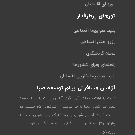
تورهای اقساطی
تورهای پرطرفدار
بلیط هواپیما اقساطی
رزرو هتل اقساطی
مجله گردشگری
راهنمای ویزای کشورها
بلیط هواپیما خارجی اقساطی
آژانس مسافرتی پیام توسعه صبا
کایت با ارائه خدمات گردشگری آنلاین پا به پات تا مقصد
میاد. هر کجای دنیا و هر ساعت از شبانه‌روز که هست؛ در
سایت کایت آنلاین شو و با چند کلیک بلیط هواپیما، بلیط
چارتر، هتل و تورهای مسافرتی و طبیعت‌گردی خودت رو
رزرو کن.