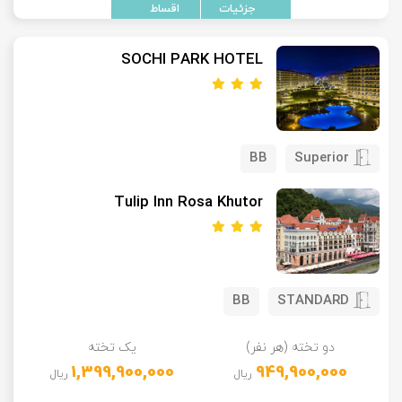
تور سوباتان
SOCHI PARK HOTEL
تور چابهار
تور مرداب هسل
BB
Superior
تور کاشان
Tulip Inn Rosa Khutor
تور اصفهان
تور ترکمن صحرا
BB
STANDARD
تور آفرود
دو تخته (هر نفر)
یک تخته
1,399,900,000
949,900,000
ریال
ریال