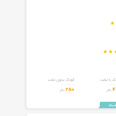
ک با تخت
کودک بدون تخت
250
4
دلار
دلار