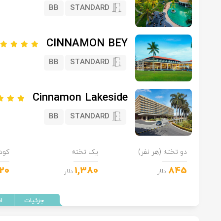
BB
STANDARD
CINNAMON BEY
BB
STANDARD
Cinnamon Lakeside
BB
STANDARD
دو تخته (هر نفر)
یک تخته
کود
20
1,380
845
دلار
دلار