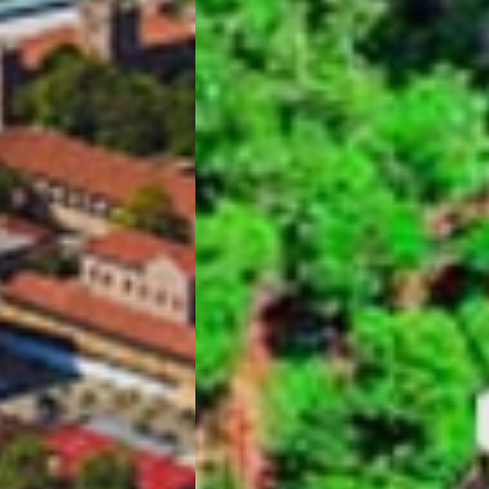
تور سوباتان
تور چابهار
تور مرداب هسل
تور کاشان
تور اصفهان
تور ترکمن صحرا
تور آفرود