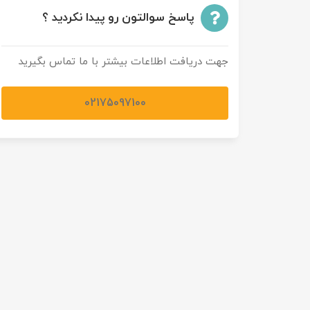
پاسخ سوالتون رو پیدا نکردید ؟
جهت دریافت اطلاعات بیشتر با ما تماس بگیرید
02175097100