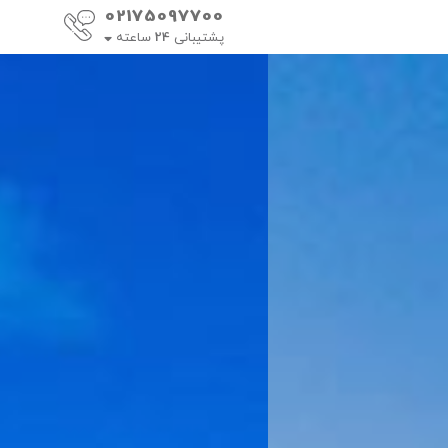
02175097700
پشتیبانی
24
ساعته