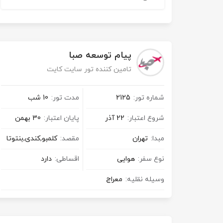
پیام توسعه صبا
تامین کننده تور سایت کایت
شماره تور:
2125
مدت تور:
10 شب
شروع اعتبار:
22 آذر
پایان اعتبار:
30 بهمن
مبدا:
تهران
مقصد:
کلمبو,کندی,بنتوتا
نوع سفر:
هوایی
اقساطی:
دارد
وسیله نقلیه:
معراج