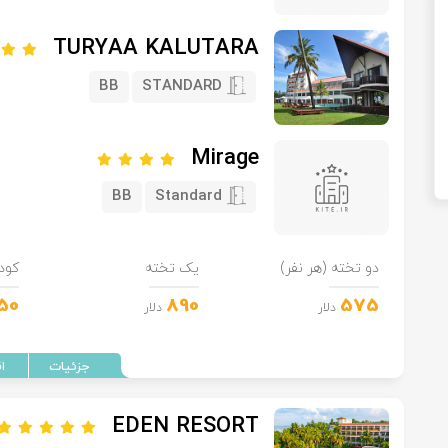
TURYAA KALUTARA
BB
STANDARD
Mirage
BB
Standard
دو تخته (هر نفر)
یک تخته
کود
50
890
575
دلار
دلار
EDEN RESORT