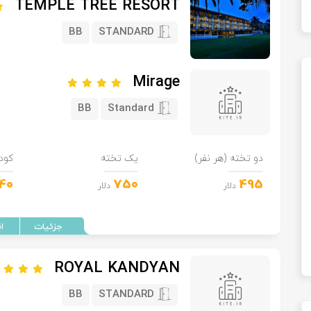
TEMPLE TREE RESORT
BB
STANDARD
Mirage
BB
Standard
دو تخته (هر نفر)
یک تخته
کود
40
750
495
دلار
دلار
ROYAL KANDYAN
BB
STANDARD