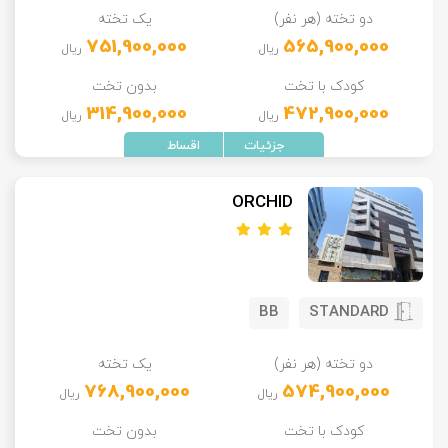
دو تخته (هر نفر)
یک تخته
تور سوباتان
751,900,000
565,900,000
ریال
ریال
تور چابهار
کودک با تخت
بدون تخت
314,900,000
472,900,000
ریال
ریال
تور مرداب هسل
تور کاشان
ORCHID
تور اصفهان
تور ترکمن صحرا
BB
STANDARD
تور آفرود
دو تخته (هر نفر)
یک تخته
768,900,000
574,900,000
ریال
ریال
کودک با تخت
بدون تخت