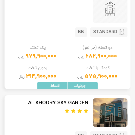
BB
STANDARD
دو تخته (هر نفر)
یک تخته
979,900,000
682,900,000
ریال
ریال
کودک با تخت
بدون تخت
314,900,000
575,900,000
ریال
ریال
AL KHOORY SKY GARDEN