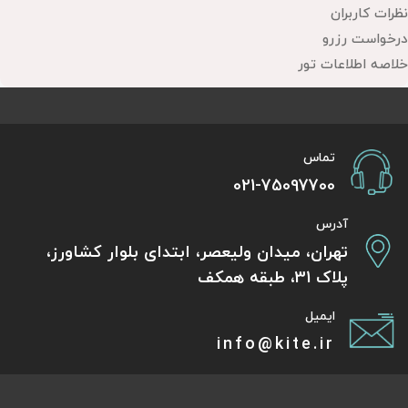
نظرات کاربران
درخواست رزرو
خلاصه اطلاعات تور
تماس
021-75097700
آدرس
تهران، میدان ولیعصر، ابتدای بلوار کشاورز،
پلاک 31، طبقه همکف
ایمیل
info@kite.ir