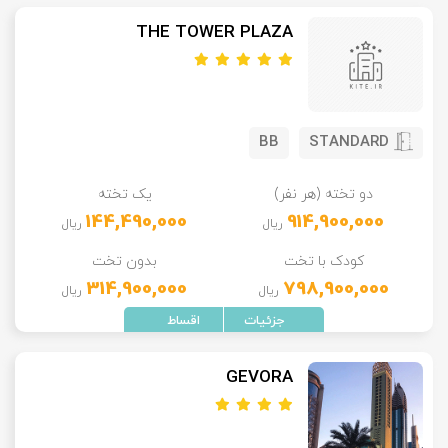
THE TOWER PLAZA
BB
STANDARD
دو تخته (هر نفر)
یک تخته
144,490,000
914,900,000
ریال
ریال
کودک با تخت
بدون تخت
314,900,000
798,900,000
ریال
ریال
GEVORA