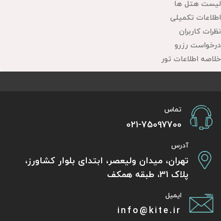
لیست هتل ها
اطلاعات تکمیلی
نظرات کاربران
درخواست رزرو
خلاصه اطلاعات تور
تماس
021-75097700
آدرس
تهران، میدان ولیعصر، ابتدای بلوار کشاورز،
پلاک 31، طبقه همکف
ایمیل
info@kite.ir