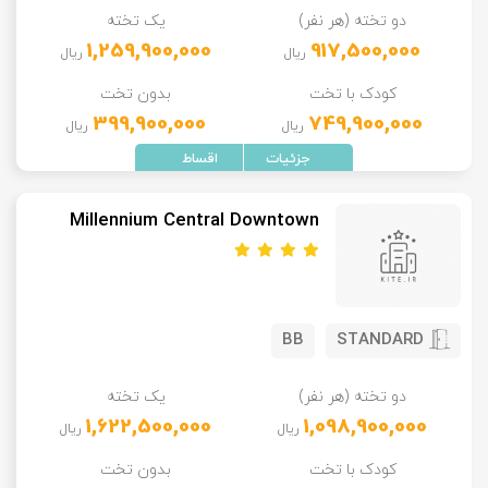
دو تخته (هر نفر)
یک تخته
تور سوباتان
1,259,900,000
917,500,000
ریال
ریال
تور چابهار
کودک با تخت
بدون تخت
399,900,000
749,900,000
ریال
ریال
تور مرداب هسل
تور کاشان
Millennium Central Downtown
تور اصفهان
تور ترکمن صحرا
BB
STANDARD
تور آفرود
دو تخته (هر نفر)
یک تخته
1,622,500,000
1,098,900,000
ریال
ریال
کودک با تخت
بدون تخت