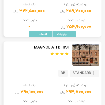
دو تخته (هر نفر)
یک تخته
تور سوباتان
322,500,000
259,700,000
ریال
ریال
تور چابهار
کودک با تخت
بدون تخت
-
254,900,000
ریال
تور مرداب هسل
تور کاشان
MAGNOLIA TBIHISI
تور اصفهان
تور ترکمن صحرا
BB
STANDARD
تور آفرود
دو تخته (هر نفر)
یک تخته
390,100,000
293,500,000
ریال
ریال
کودک با تخت
بدون تخت