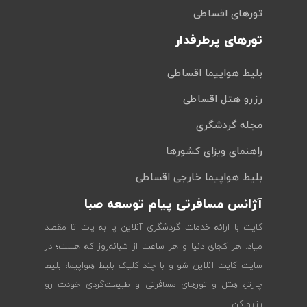
تورهای اقساطی
تورهای پرطرفدار
بلیط هواپیما اقساطی
رزرو هتل اقساطی
مجله گردشگری
راهنمای ویزای کشورها
بلیط هواپیما خارجی اقساطی
آژانس مسافرتی پیام توسعه صبا
کایت با ارائه خدمات گردشگری آنلاین پا به پات تا مقصد
میاد. هر کجای دنیا و هر ساعت از شبانه‌روز که هست؛ در
سایت کایت آنلاین شو و با چند کلیک بلیط هواپیما، بلیط
چارتر، هتل و تورهای مسافرتی و طبیعت‌گردی خودت رو
رزرو کن.