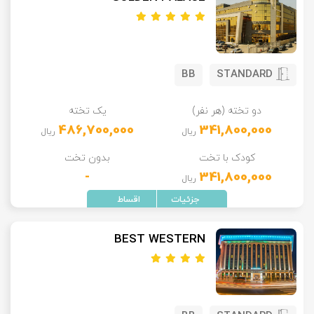
BB
STANDARD
دو تخته (هر نفر)
یک تخته
486,700,000
341,800,000
ریال
ریال
کودک با تخت
بدون تخت
-
341,800,000
ریال
BEST WESTERN