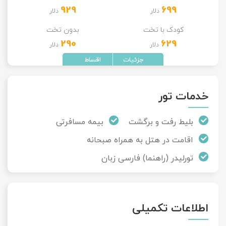
929
699
دلار
دلار
تور سوباتان
کودک با تخت
بدون تخت
290
629
تور چابهار
دلار
دلار
تور مرداب هسل
تور کاشان
خدمات تور
تور اصفهان
بلیط رفت و برگشت
بیمه مسافرتی
اقامت در هتل به همراه صبحانه
تور ترکمن صحرا
تورلیدر (راهنما) فارسی زبان
تور آفرود
اطلاعات تکمیلی