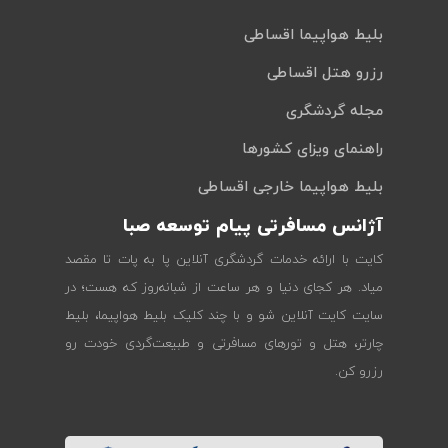
بلیط هواپیما اقساطی
رزرو هتل اقساطی
مجله گردشگری
راهنمای ویزای کشورها
بلیط هواپیما خارجی اقساطی
آژانس مسافرتی پیام توسعه صبا
کایت با ارائه خدمات گردشگری آنلاین پا به پات تا مقصد
میاد. هر کجای دنیا و هر ساعت از شبانه‌روز که هست؛ در
سایت کایت آنلاین شو و با چند کلیک بلیط هواپیما، بلیط
چارتر، هتل و تورهای مسافرتی و طبیعت‌گردی خودت رو
رزرو کن.