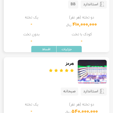
استاندارد
BB
تور سوباتان
دو تخته (هر نفر)
یک تخته
تور چابهار
-
410,000,000
ریال
تور مرداب هسل
کودک با تخت
بدون تخت
-
-
تور کاشان
تور اصفهان
هرمز
تور ترکمن صحرا
تور آفرود
استاندارد
صبحانه
دو تخته (هر نفر)
یک تخته
-
540,000,000
ریال