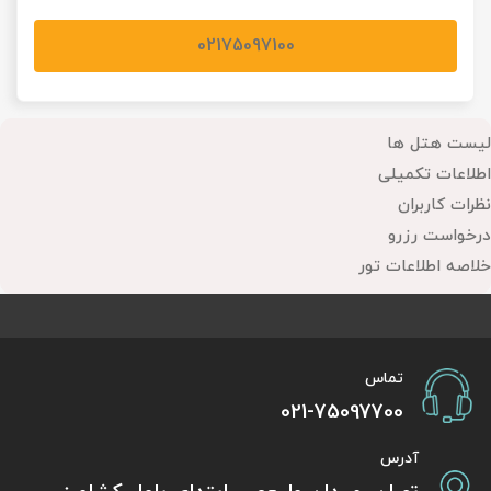
02175097100
لیست هتل ها
اطلاعات تکمیلی
نظرات کاربران
درخواست رزرو
خلاصه اطلاعات تور
تماس
021-75097700
آدرس