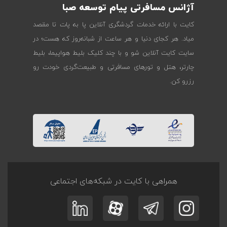
آژانس مسافرتی پیام توسعه صبا
کایت با ارائه خدمات گردشگری آنلاین پا به پات تا مقصد
میاد. هر کجای دنیا و هر ساعت از شبانه‌روز که هست؛ در
سایت کایت آنلاین شو و با چند کلیک بلیط هواپیما، بلیط
چارتر، هتل و تورهای مسافرتی و طبیعت‌گردی خودت رو
رزرو کن.
همراهی با کایت در شبکه‌های اجتماعی