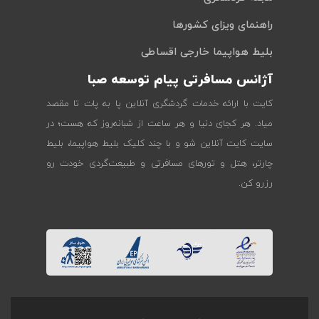
راهنمای ویزای کشورها
بلیط هواپیما خارجی اقساطی
آژانس مسافرتی پیام توسعه صبا
کایت با ارائه خدمات گردشگری آنلاین پا به پات تا مقصد
میاد. هر کجای دنیا و هر ساعت از شبانه‌روز که هست؛ در
سایت کایت آنلاین شو و با چند کلیک بلیط هواپیما، بلیط
چارتر، هتل و تورهای مسافرتی و طبیعت‌گردی خودت رو
رزرو کن.