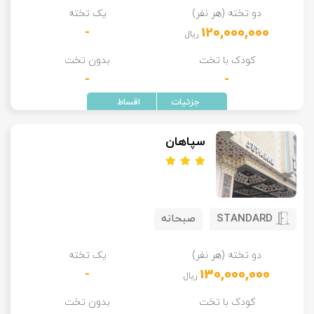
دو تخته (هر نفر)
یک تخته
تور سوباتان
-
120,000,000
ریال
تور چابهار
کودک با تخت
بدون تخت
-
-
تور مرداب هسل
تور کاشان
سپاهان
تور اصفهان
تور ترکمن صحرا
STANDARD
صبحانه
تور آفرود
دو تخته (هر نفر)
یک تخته
-
130,000,000
ریال
کودک با تخت
بدون تخت