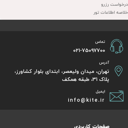
درخواست رزرو
خلاصه اطلاعات تور
تماس
021-75097700
آدرس
تهران، میدان ولیعصر، ابتدای بلوار کشاورز،
پلاک 31، طبقه همکف
ایمیل
info@kite.ir
صفحات کاربردی