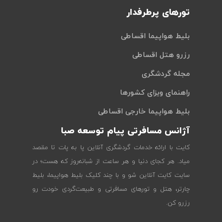
تورهای پرطرفدار
بلیط هواپیما اقساطی
رزرو هتل اقساطی
مجله گردشگری
راهنمای ویزای کشورها
بلیط هواپیما خارجی اقساطی
آژانس مسافرتی پیام توسعه صبا
کایت با ارائه خدمات گردشگری آنلاین پا به پات تا مقصد
میاد. هر کجای دنیا و هر ساعت از شبانه‌روز که هست؛ در
سایت کایت آنلاین شو و با چند کلیک بلیط هواپیما، بلیط
چارتر، هتل و تورهای مسافرتی و طبیعت‌گردی خودت رو
رزرو کن.